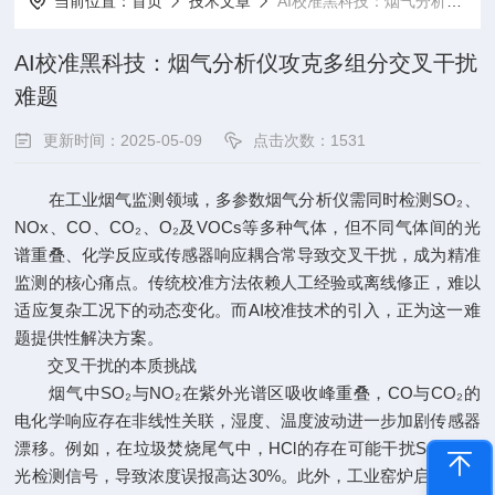
当前位置：
首页
技术文章
AI校准黑科技：烟气分析仪攻克多组分交叉干扰难题
AI校准黑科技：烟气分析仪攻克多组分交叉干扰
难题
更新时间：2025-05-09
点击次数：1531
在工业烟气监测领域，多参数烟气分析仪需同时检测SO₂、
NOx、CO、CO₂、O₂及VOCs等多种气体，但不同气体间的光
谱重叠、化学反应或传感器响应耦合常导致交叉干扰，成为精准
监测的核心痛点。传统校准方法依赖人工经验或离线修正，难以
适应复杂工况下的动态变化。而AI校准技术的引入，正为这一难
题提供性解决方案。
交叉干扰的本质挑战
烟气中SO₂与NO₂在紫外光谱区吸收峰重叠，CO与CO₂的
电化学响应存在非线性关联，湿度、温度波动进一步加剧传感器
漂移。例如，在垃圾焚烧尾气中，HCl的存在可能干扰SO₂的激
光检测信号，导致浓度误报高达30%。此外，工业窑炉启停或燃