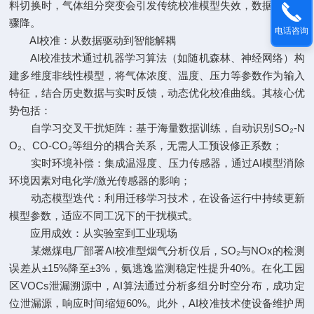
料切换时，气体组分突变会引发传统校准模型失效，数据可信度
骤降。
电话咨询
AI校准：从数据驱动到智能解耦
AI校准技术通过机器学习算法（如随机森林、神经网络）构
建多维度非线性模型，将气体浓度、温度、压力等参数作为输入
特征，结合历史数据与实时反馈，动态优化校准曲线。其核心优
势包括：
自学习交叉干扰矩阵：基于海量数据训练，自动识别SO₂-N
O₂、CO-CO₂等组分的耦合关系，无需人工预设修正系数；
实时环境补偿：集成温湿度、压力传感器，通过AI模型消除
环境因素对电化学/激光传感器的影响；
动态模型迭代：利用迁移学习技术，在设备运行中持续更新
模型参数，适应不同工况下的干扰模式。
应用成效：从实验室到工业现场
某燃煤电厂部署AI校准型烟气分析仪后，SO₂与NOx的检测
误差从±15%降至±3%，氨逃逸监测稳定性提升40%。在化工园
区VOCs泄漏溯源中，AI算法通过分析多组分时空分布，成功定
位泄漏源，响应时间缩短60%。此外，AI校准技术使设备维护周