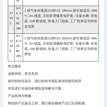
号
Si-C
组气体传感器
和
探针耐温至
2
(O2
CO), 180mm
+800
27
A 0
线缆
主机防滑橡胶保护套
冷凝水槽
充电
°C, 2m
,
,
,
49
30
器
数据线
快速入门指南
工厂校准证书和纸
, USB
,
,
5
Kit
盒包装
2AC
Si-C
组气体传感器
和
探针耐温至
2
(O2
CO), 300mm
+800
27
A 0
线缆
主机防滑橡胶保护套
冷凝水槽
充电
°C, 3m
,
,
,
49
30
器
数据线
快速入门指南
工厂校准证书和便
, USB
,
,
8
Kit
携包
2BS
售后服务
远程协助，售后支持
收到您的仪器后，我们的技术团队将按照规范程序
对其进行全面的检测及提供解决方案。
产品校准与维修
将您的产品返还之前，我们都会确保产品已完成检测。