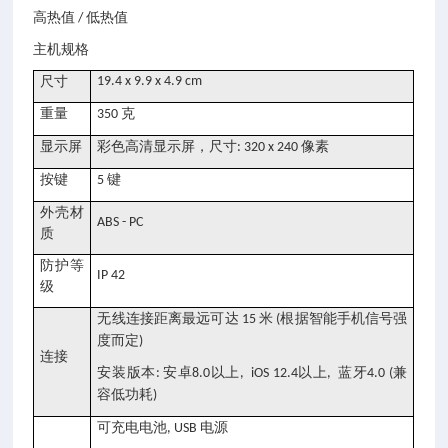
高热值
低热值
/
主机规格
尺寸
19.4 x 9.9 x 4.9 cm
重量
克
350
显示屏
彩色高清显示屏，尺寸
像素
: 320 x 240
按键
键
5
外壳材
ABS - PC
质
防护等
IP 42
级
无线连接距离最远可达
米
根据智能手机信号强
15
(
度而定
)
连接
安装版本
安卓
以上
以上
蓝牙
兼
:
8.0
, iOS 12.4
,
4.0 (
容低功耗
)
可充电电池
电源
, USB