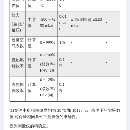
-
-
差值
值
°C
C
压力
0.01
半导
-200 ~ +2
测量值
± 1%
±0.03
mba
-
差压
(
/
体
00 mbar
mbar
r
抽压
)
过量空
计算
0 ~ 999%
1 %
-
-
气系数
值
0 ~ 100%
低热燃
计算
0.1
-
-
总效率
(
/
烧效率
值
%
HHV (3))
0 ~ 125%
高热燃
计算
0.1
-
-
净效率
(
/
烧效率
值
%
LHV (4))
文件中所指精确度均为
°
和
条件下的实验数
(1)
20
C
1013 mbar
值
可保证相同条件下测量值的准确性。
,
仅为测量仪的精确度。