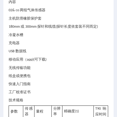
内容
两组气体传感器
02& co
主机防滑橡胶保护套
或
探针和线缆
探针长度依套装不同而定
180mm
300mm
(
)
冷凝水槽
充电器
数据线
USB
移动应用（
可下载
app)(
)
无线传输功能
纸盒或便携包
快速入门指南
工厂校准证书
技术规格
传感
分辨
响
T90
精确度
参数
量程
(1)
器
率
应时间