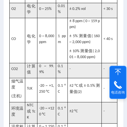
电化
0.01
O2
0 ~ 25%
± 0.2% vol
< 30 s
学
%
± 8 ppm ( 0 ~ 159 p
pm)
测量值
电化
0 ~ 8,000
1 pp
± 5%
( 160
CO
< 40 s
学
ppm
m
~ 2,000 ppm)
测量值
± 10%
( 2,0
01 ~ 8,000 ppm)
计算
0 ~ 99.
0.1
CO2
-
-
值
9%
%
烟气温
或
测
-20 ~ +1,
0.1 °
±2 °C
± 0.5%
度
TcK
-
250 °C
C
量值
(2)
电话咨询
主机
(
)
NTC
环境温
-20 ~ +12
0.1 °
或
±2 °C
-
Tc
度
0 °C
C
K
温度相
计算
0 ~ 1,250
0.1 °