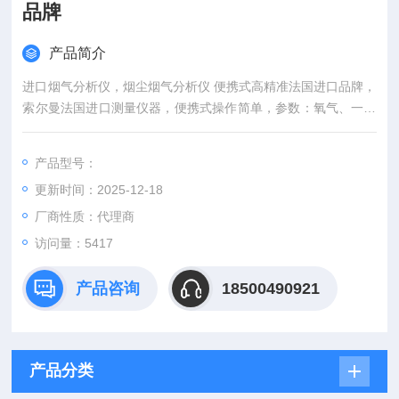
品牌
产品简介
进口烟气分析仪，烟尘烟气分析仪 便携式高精准法国进口品牌，
索尔曼法国进口测量仪器，便携式操作简单，参数：氧气、一氧
化碳、二氧化碳，Si-CA 030一氧化碳烟气分析仪为工程师检查
和维护燃烧设备提供必要的基础数据, 通过无线功能连接智能手
产品型号：
机 App, 可自动生成数据和图表报告。可用于冷凝壁挂炉及小型
更新时间：2025-12-18
燃烧设备的调试和检测。
厂商性质：代理商
访问量：5417
产品咨询
18500490921
产品分类