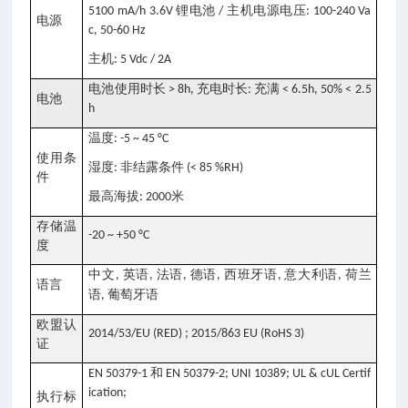
锂电池
主机电源电压
5100 mA/h 3.6V
/
: 100-240 Va
电源
c, 50-60 Hz
主机
: 5 Vdc / 2A
电池使用时长
充电时长
充满
> 8h,
:
< 6.5h, 50% < 2.5
电池
h
温度
: -5 ~ 45 °C
使用条
湿度
非结露条件
:
(< 85 %RH)
件
最高海拔
米
: 2000
存储温
-20 ~ +50 °C
度
中文
英语
法语
德语
西班牙语
意大利语
荷兰
,
,
,
,
,
,
语言
语
葡萄牙语
,
欧盟认
2014/53/EU (RED) ; 2015/863 EU (RoHS 3)
证
和
EN 50379-1
EN 50379-2; UNI 10389; UL & cUL Certif
ication;
执行标