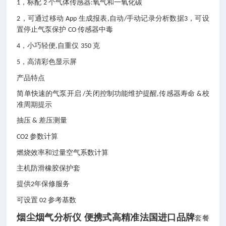
，标配
个气体传感器
氧气和一氧化碳
1
2
:
，可通过移动
生成报表
自动
手动记录分析数据
，可设
2
App
,
/
3
置停止气泵保护
传感器中毒
CO
，小巧轻便
自重仅
克
4
,
350
，高清彩色显示屏
5
产品特点
简单快速的气泵开启
关闭控制功能维护提醒
传感器寿命
校
/
,
&
准周期提示
抽压
差压测量
&
参数计算
CO2
燃烧效率和过量空气系数计算
主机防滑橡胶保护套
提供
年保修服务
2
可设置
参考基数
02
烟尘烟气分析仪 便携式高精准法国进口品牌
套餐