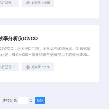
调试和检测。
产品型号：
浏览量：965
率分析仪O2/CO
仪O2/CO，法国进口品牌，测量氧气燃烧效率，便携式操
碳，Si-CA 030一氧化碳烟气分析仪为工程师检查和维
无线功能连接智能手机 App, 可自动生成数据和图表报
备的调试和检测。
产品型号：
浏览量：976
末页 跳转到第
页