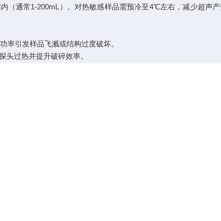
通常1-200mL）。对热敏感样品需预冷至4℃左右，减少超声
高功率引发样品飞溅或结构过度破坏。
探头过热并提升破碎效率。
z，高粘度样品需降低频率以增强能量传递。
立即暂停并调整参数。
。
%酒精擦拭设备表面，避免交叉污染。
。