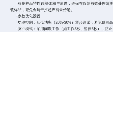
根据样品特性调整体积与浓度，确保在仪器有效处理范围内（
装样品，避免金属干扰超声能量传递。
参数优化设置
功率控制：从低功率（20%-30%）逐步调试，避免瞬间
脉冲模式：采用间歇工作（如工作3秒、暂停5秒），防止
频率匹配：根据样品粘度选择频率，低粘度样品可用20kH
操作安全规范
探头浸入样品液面下1-2cm，确保能量均匀分布。
运行中密切观察样品状态，若出现大量泡沫或温度骤升，
操作时佩戴护目镜和实验服，防止液体飞溅造成人身伤害
二、维护保养要点
清洁与消毒
每次使用后用去离子水冲洗探头，去除残留物；定期用75
探头维护
禁止空载运行，防止钛合金层剥落或开裂。
长期闲置时将探头浸泡于蒸馏水中，防止干燥变形。
定期检查探头连接线是否松动或破损，及时更换老化部件
环境与存放