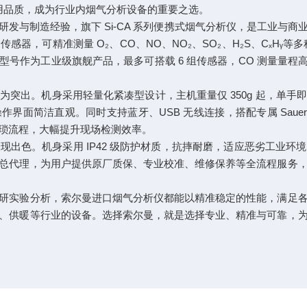
用品质，成为行业内烟气分析设备的重要之选。
与制造经验，旗下 Si-CA 系列便携式烟气分析仪，是工业与商
，可精准测量 O₂、CO、NO、NO₂、SO₂、H₂S、CₓHᵧ等
0 型号作为工业级旗舰产品，最多可搭载 6 组传感器，CO 测量量程
出。机身采用轻量化紧凑型设计，主机重量仅 350g 起，单手
面简洁直观。同时支持蓝牙、USB 无线连接，搭配专属 Sauermann
琐流程，大幅提升现场检测效率。
色。机身采用 IP42 级防护材质，抗摔耐磨，适应恶劣工业环
总代理，为用户提供原厂质保、专业校准、维修保养等全流程服务
实验分析，索尔曼进口烟气分析仪都能以精准稳定的性能，满足各
、供暖等行业的设备。选择索尔曼，就是选择专业、精准与可靠，