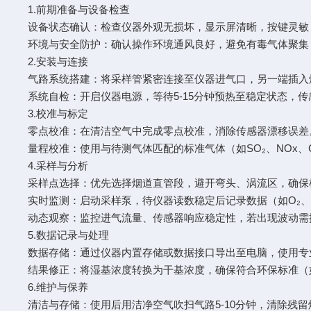
1.前期准备与设备检查
设备状态确认：检查仪器外观无损坏，显示屏清晰，按键灵
环境与安全防护：确认操作环境通风良好，避免有毒气体聚
2.安装与连接
气路系统搭建：将采样管紧密连接至仪器进气口，另一端插入烟
系统自检：开启仪器电源，等待5-15分钟预热至稳定状态
3.校准与标定
零点校准：在清洁空气中完成零点校准，消除传感器漂移误
量程校准：使用与待测气体匹配的标准气体（如SO₂、NOx
4.采样与分析
采样点选择：优先选择烟道直管段，避开弯头、涡流区，确
实时监测：启动采样泵，待仪器读数稳定后记录数据（如O₂、
动态观察：监控进气流量、传感器响应稳定性，若出现波动
5.数据记录与处理
数据存储：通过仪器内置存储或数据接口导出至电脑，使用
结果修正：将湿基浓度转换为干基浓度，确保符合环保标准（如GB/
6.维护与保养
清洁与存储：使用后用洁净空气吹扫气路5-10分钟，清除