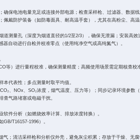
敏；确保电池电量充足或连接外部电源；检查采样枪、过滤器、数据
集；佩戴防护装备（如防毒面具、耐高温手套），尤其在高粉尘、高
道测量孔（深度为烟道直径的1/2至2/3），确保无泄漏；安装高
，传感器自动进行自检并校准零点（使用纯净空气或高纯氮气）。
差。
、CO等）进行量程校准，确保测量精度；高频使用场景需定期核查
保样本代表性；多点测量时取平均值。
CO₂、NOx、SO₂浓度，烟气温度、压力等）；同步记录环境参
需排查气路堵塞或电磁干扰。
专业软件分析（如燃烧效率计算、排放浓度转换）。
T16157-1996）。
残留烟气；清洁采样枪和分析仪外壳，避免灰尘积累；存放于干燥、无