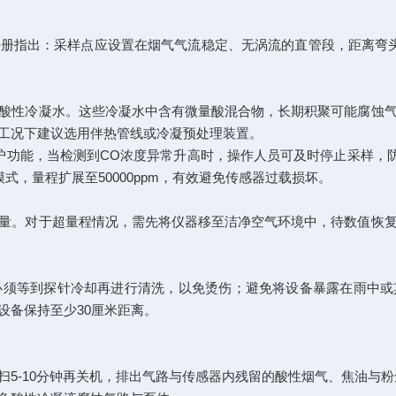
册指出：采样点应设置在烟气气流稳定、无涡流的直管段，距离弯
酸性冷凝水。这些冷凝水中含有微量酸混合物，长期积聚可能腐蚀
湿工况下建议选用伴热管线或冷凝预处理装置。
功能，当检测到CO浓度异常升高时，操作人员可及时停止采样，防止传
模式，量程扩展至50000ppm，有效避免传感器过载损坏。
量。对于超量程情况，需先将仪器移至洁净空气环境中，待数值恢
须等到探针冷却再进行清洗，以免烫伤；避免将设备暴露在雨中或其
设备保持至少30厘米距离。
扫5-10分钟再关机，排出气路与传感器内残留的酸性烟气、焦油与