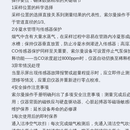
操作要点：确保数据精准的关键细节
1采样位置的科学选择
采样位置的选择直接关系到测量结果的代表性。索尔曼操作手
于管道直径的1/3。
2冷凝水管理与传感器保护
烟气中含有大量水蒸气，在采样过程中容易在管路内冷凝形成
水槽；保持仪器垂直放置，防止冷凝水倒灌进入传感器；高
CO传感器保护同样至关重要。索尔曼设备可设置停止气泵保护
释功能——当CO浓度超过8000ppm时，仪器自动切换至稀释
3异常情况处理
当显示屏出现传感器故障报警或超量程提示时，应立即停止测
漂移等情况，应重启仪器并重新进行零点校准。
4安全操作注意事项
索尔曼操作手册明确列出了多项安全注意事项：测量完成后必
用；仪器背面的磁铁应与硬盘驱动器、心脏起搏器等磁场敏感
维护保养：延长设备寿命的必修课
1每次使用后的即时保养
通入洁净空气吹扫：每次完成烟气检测后，先通入清洁空气吹