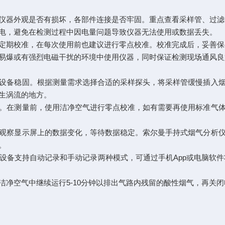
查仪器外观是否有损坏，各部件连接是否牢固。重点查看采样管、过
充电，避免在检测过程中因电量问题导致仪器无法使用或数据丢失。
要定期校准，在每次使用前也建议进行零点校准。校准完成后，妥善
燃易爆或有强烈电磁干扰的环境中使用仪器，同时保证检测现场通风
设备稳固。根据测量需求选择合适的采样探头，将采样管缓慢插入
产生涡流的地方。
。在测量前，使用洁净空气进行零点校准，如有需要再使用标准气
观察显示屏上的数据变化，等待数据稳定。索尔曼手持式烟气分析
数。
备支持自动记录和手动记录两种模式，可通过手机App或电脑软件将数
。
洁净空气中继续运行5-10分钟以排出气路内残留的酸性烟气，再关