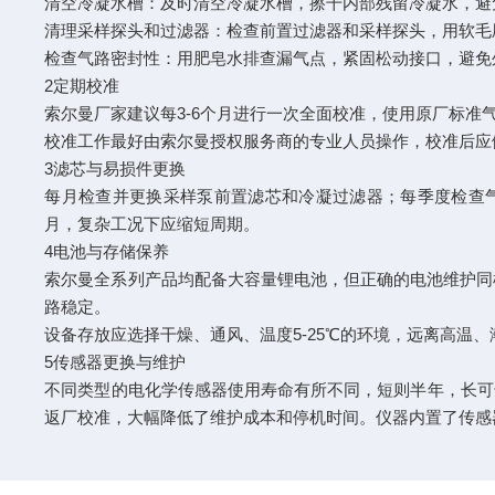
清空冷凝水槽：及时清空冷凝水槽，擦干内部残留冷凝水，
清理采样探头和过滤器：检查前置过滤器和采样探头，用软
检查气路密封性：用肥皂水排查漏气点，紧固松动接口，避
2定期校准
索尔曼厂家建议每3-6个月进行一次全面校准，使用原厂标准
校准工作最好由索尔曼授权服务商的专业人员操作，校准后
3滤芯与易损件更换
每月检查并更换采样泵前置滤芯和冷凝过滤器；每季度检查气
月，复杂工况下应缩短周期。
4电池与存储保养
索尔曼全系列产品均配备大容量锂电池，但正确的电池维护同
路稳定。
设备存放应选择干燥、通风、温度5-25℃的环境，远离高
5传感器更换与维护
不同类型的电化学传感器使用寿命有所不同，短则半年，长可
返厂校准，大幅降低了维护成本和停机时间。仪器内置了传感