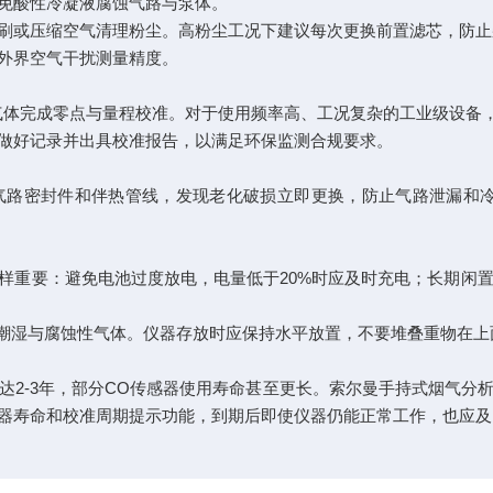
避免酸性冷凝液腐蚀气路与泵体。
毛刷或压缩空气清理粉尘。高粉尘工况下建议每次更换前置滤芯，防
免外界空气干扰测量精度。
气体完成零点与量程校准。对于使用频率高、工况复杂的工业级设备，
应做好记录并出具校准报告，以满足环保监测合规要求。
路密封件和伴热管线，发现老化破损立即更换，防止气路泄漏和冷
样重要：避免电池过度放电，电量低于20%时应及时充电；长期闲置
温、潮湿与腐蚀性气体。仪器存放时应保持水平放置，不要堆叠重物在
达2-3年，部分CO传感器使用寿命甚至更长。索尔曼手持式烟气分
器寿命和校准周期提示功能，到期后即使仪器仍能正常工作，也应及