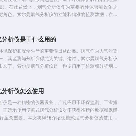
同类型的索尔曼烟气分...
识。在此背景下，烟气分析仪作为重要的环保监测设备之
键角色。索尔曼烟气分析仪的性能和精准的监测数据，在烟
树一帜。本文将详细介绍索尔曼烟气分析仪的特点、性能及
综合烟气分析仪是一种用于监测烟气排放成分的仪器设备，
电厂、化工、冶金等行业的排放监控。它采用了先进的技术
气分析仪是干什么用的
学原理、电化学原理等，以实现对烟气中的多种成分进行定
环境保护和安全生产的重要性日益凸显。烟气作为大气污染
烟气分析仪具有测量准...
一，其监测与分析变得尤为关键。这时，索尔曼烟气分析仪
出来了。索尔曼烟气分析仪是一种专门用于监测和分析烟气
污染物的设备，广泛应用于工业、环保、科研等领域。那
气分析仪到底有什么作用呢?本文将对此进行详细阐述。索
仪作用一：烟气成分分析索尔曼烟气分析仪首要的功能是对
气分析仪怎么使用
分析。在燃烧过程中，会产生大量的气体，包括二氧化碳、
析仪是一种精密的仪器设备，广泛应用于环保监测、工业排
氧化碳、挥发性有机物...
。正确地使用便携式烟气分析仪对于获得准确的数据和保障
行至关重要。本文将详细介绍便携式烟气分析仪的使用方
用者更好地掌握其操作技巧。设备概述索索尔曼烟气分析仪
传感器、采样探头和连接线缆等部件组成。主机负责数据处