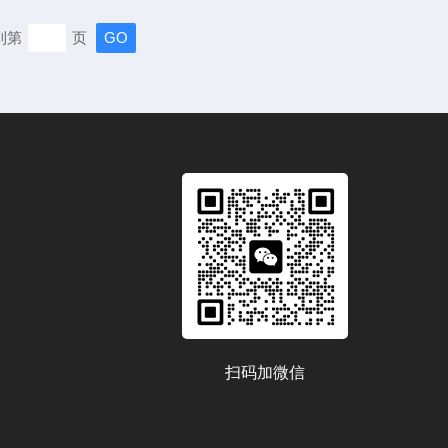
感器用于检测烟气中的各类成分，采样探头则负责采集烟气
到第
页
前，应确保所有部件完好无损，连接线缆正常连接。便携式
骤1.开机准备(1...
扫码加微信