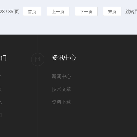
，可以确保手持式烟气分析仪
理和显示，传
8 / 35 页
跳转
首页
上一页
下一页
末页
业生产提供有力支持。校准周
样本。在使用
烟气分析仪使用步
我们
资讯中心
介
新闻中心
质
技术文章
化
资料下载
们