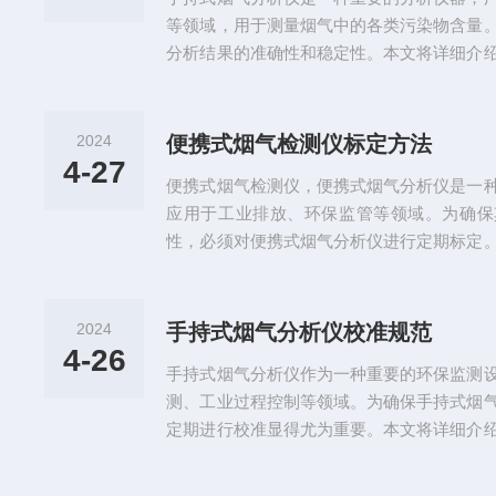
和环保监测提供了有力的数据支持。操作...
等领域，用于测量烟气中的各类污染物含量
分析结果的准确性和稳定性。本文将详细介
构，帮助读者了解其工作原理和组成部分。
烟气分析仪主要用于测量烟气中的氧气、二
等成分的含量。根据其工作原理，可分为红
2024
便携式烟气检测仪标定方法
烧分析等类型。手持式烟气分析仪内部结构
4-27
便携式烟气检测仪，便携式烟气分析仪是一
系统、传感器系统、数据处理系统和...
应用于工业排放、环保监管等领域。为确保
性，必须对便携式烟气分析仪进行定期标定
分析仪的标定方法，包括准备步骤、操作过
检测仪，便携式烟气分析仪标定方法1.开
仪，按照仪器操作说明进行开机校准，确保仪
2024
手持式烟气分析仪校准规范
感器校准：对于不同类型的传感器，如电化
4-26
手持式烟气分析仪作为一种重要的环保监测
的校准方法。按照仪器说明书的要求...
测、工业过程控制等领域。为确保手持式烟
定期进行校准显得尤为重要。本文将详细介
范，以确保其测量结果的准确性和可靠性。
准的目的是为了确定仪器在实际使用中的准