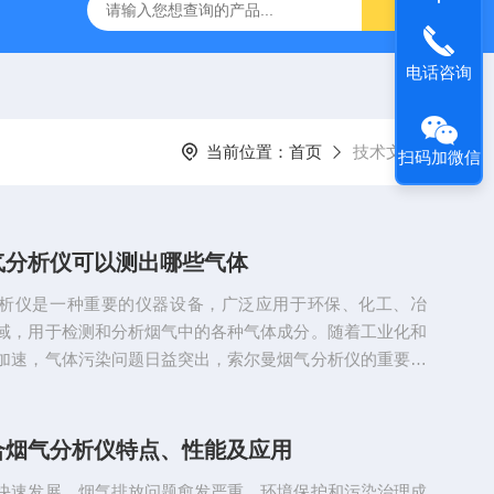
烟气分析仪
烟尘烟气分析仪 便携式高精准法国进口品牌
电话咨询
当前位置：
首页
技术文章
扫码加微信
气分析仪可以测出哪些气体
析仪是一种重要的仪器设备，广泛应用于环保、化工、冶
域，用于检测和分析烟气中的各种气体成分。随着工业化和
加速，气体污染问题日益突出，索尔曼烟气分析仪的重要性
文将详细介绍索尔曼烟气分析仪能够检测的气体种类及其应
曼烟气分析仪主要用来检测烟气中的氧气、二氧化碳、一氧
二氧化硫、氮氧化物等多种气体的含量。其工作原理主要是
合烟气分析仪特点、性能及应用
样本，利用光学、电化学、红外吸收等技术对气体成分进行
快速发展，烟气排放问题愈发严重，环境保护和污染治理成