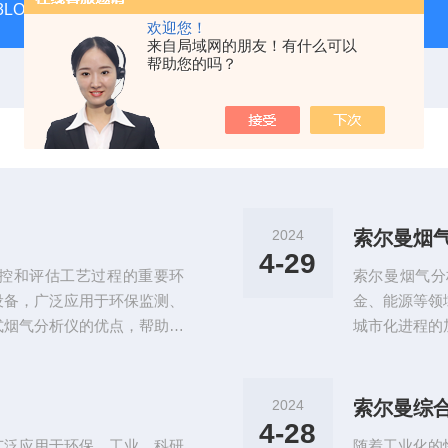
 KIT 3LOWBS法国进口索尔曼便携式烟气分析仪应用范围广
氮气
欢迎您！
来自局域网的朋友！有什么可以
帮助您的吗？
2024
索尔曼烟
4-29
控和评估工艺过程的重要环
索尔曼烟气分
设备，广泛应用于环保监测、
金、能源等领
式烟气分析仪的优点，帮助读
城市化进程的
可靠的分析结果。便携式烟气
愈加凸显。本
备采用先进的传感技术和算
用领域。索尔
气、二氧化碳、氮气、一氧化
化碳、氮气、
2024
索尔曼综
了数据的可靠性，为工业生产
通过抽取烟气
4-28
广泛应用于环保、工业、科研
随着工业化的