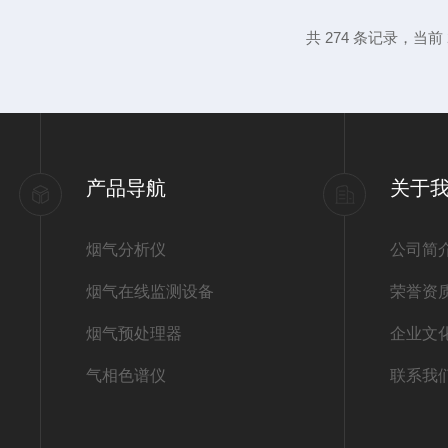
及时发现并修正可能存在的误差。通过校准
共 274 条记录，当前 2
在监测过程中的数据可靠，为环境保护和工
期手持式烟气分析仪的校准周期应根...
产品导航
关于
烟气分析仪
公司简
烟气在线监测设备
荣誉资
烟气预处理器
企业文
气相色谱仪
联系我