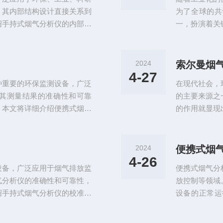
检测和分析。不
。其内部结构设计直接关系到
为了全球的共
绍手持式烟气分析仪的内部结
一，扮演着关
手持式烟气分析仪概述手持式
气分析领域独
氧化碳、氮氧化物、二氧化硫
应用。索尔曼
外分析、电化学分析、催化燃
可广泛应用于
2024
索尔曼烟
主要包括进气系统、气体处理
手段，包括光
4-27
种重要的环保监测设备，广泛
在现代社会，
量测定。索尔曼
其测量结果的准确性和可靠
的主要来源之
。本文将详细介绍便携式烟气
的作用就显现
程及注意事项等。便携式烟气
中各种成分和
机校准：打开便携式烟气分析
么，索尔曼烟
器处于正常工作状态。2.传
尔曼烟气分析
2024
便携式烟
学、催化燃烧等，需采用不同
烟气成分进行
4-26
设备，广泛应用于烟气排放监
便携式烟气分
氧气、氮气、一
气分析仪的准确性和可靠性，
放控制等领域
绍手持式烟气分析仪的校准规
设备的正常运
校准目的手持式烟气分析仪校
法，以帮助使
确性、精密度和稳定性，以便
主要由主机、