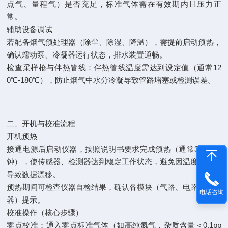
点气、量程气）是否充足，标准气体需在有效期内且压力正
常。
辅助设备调试
若配备烟气预处理器（除尘、除湿、降温），需提前启动预热，
确认蠕动泵、冷凝器运行状态，排水装置通畅。
检查采样枪与伴热管线：伴热管线温度需达到设定值（通常12
0℃-180℃），防止烟气中水分冷凝导致管路堵塞或检测误差。
二、开机与校准流程
开机预热
接通电源后启动仪器，按照说明书要求完成预热（通常30-60分
钟），使传感器、检测器达到稳定工作状态，避免因温度未达标
导致数据漂移。
预热期间可检查仪器自检结果，确认各模块（气路、电路、传感
电话咨询
器）提示。
校准操作（核心步骤）
零点校准：通入零点标准气体（如高纯氮气，杂质含量＜0.1pp