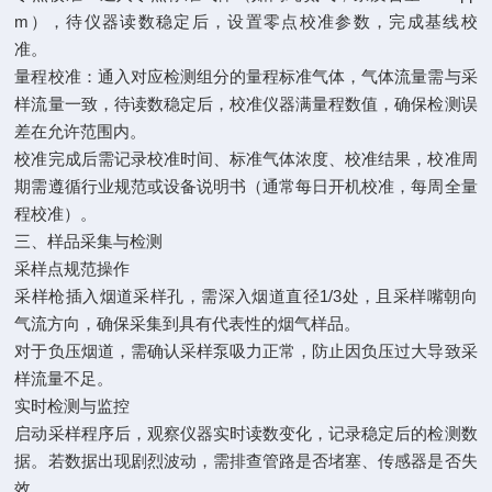
m），待仪器读数稳定后，设置零点校准参数，完成基线校
准。
量程校准：通入对应检测组分的量程标准气体，气体流量需与采
样流量一致，待读数稳定后，校准仪器满量程数值，确保检测误
差在允许范围内。
校准完成后需记录校准时间、标准气体浓度、校准结果，校准周
期需遵循行业规范或设备说明书（通常每日开机校准，每周全量
程校准）。
三、样品采集与检测
采样点规范操作
采样枪插入烟道采样孔，需深入烟道直径1/3处，且采样嘴朝向
气流方向，确保采集到具有代表性的烟气样品。
对于负压烟道，需确认采样泵吸力正常，防止因负压过大导致采
样流量不足。
实时检测与监控
启动采样程序后，观察仪器实时读数变化，记录稳定后的检测数
据。若数据出现剧烈波动，需排查管路是否堵塞、传感器是否失
效。