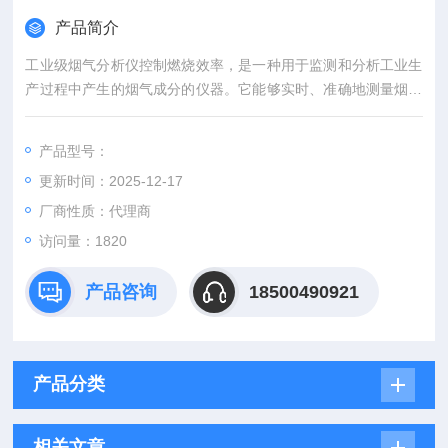
产品简介
工业级烟气分析仪控制燃烧效率，是一种用于监测和分析工业生
产过程中产生的烟气成分的仪器。它能够实时、准确地测量烟气
中的多种污染物，如二氧化硫(SO2)、氮氧化物(NOx)、一氧化
碳(CO)、颗粒物(PM)等，为环保部门和企业提供了重要的数据
产品型号：
支持，有助于实现节能减排和环境保护的目标。
更新时间：2025-12-17
厂商性质：代理商
访问量：1820
产品咨询
18500490921
产品分类
相关文章