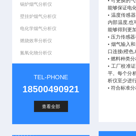
• 可更换的
锅炉烟气分析仪
能够保证电化
• 温度传感
壁挂炉烟气分析仪
内部温度,也
电化学烟气分析仪
能够得到更
• 压力传感器半
燃烧效率分析仪
• 烟气输入
口连接(橙色,
氮氧化物分析仪
• 燃料种类
• 工厂校
平。每个分
TEL-PHONE
析仪至少进
18500490921
• 符合标准分析
查看全部