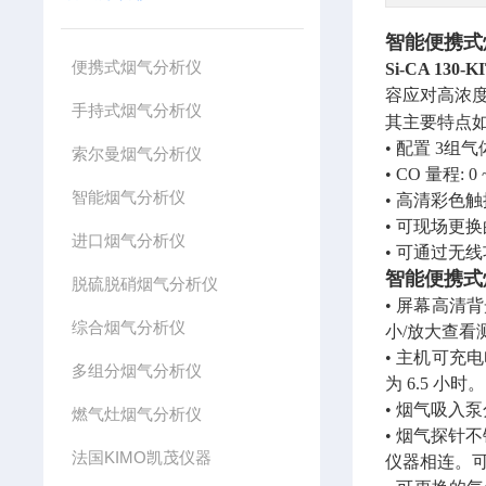
智能便携式
便携式烟气分析仪
Si-CA 130-
容应对高浓
手持式烟气分析仪
其主要特点
• 配置 3组气体
索尔曼烟气分析仪
• CO 量程: 0 ~
智能烟气分析仪
• 高清彩色
• 可现场更
进口烟气分析仪
• 可通过无线
智能便携式
脱硫脱硝烟气分析仪
• 屏幕高清背
综合烟气分析仪
小/放大查看
• 主机可充
多组分烟气分析仪
为 6.5 小时
• 烟气吸入
燃气灶烟气分析仪
• 烟气探针
法国KIMO凯茂仪器
仪器相连。可选购