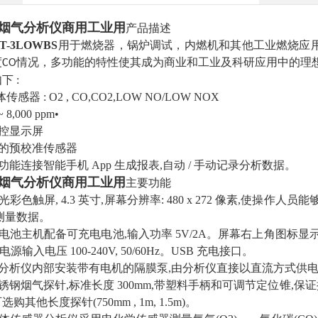
烟气分析仪商用工业用
产品描述
KIT-3LOWBS
用于燃烧器，锅炉调试，内燃机和其他工业燃烧应
度
情况，多功能的特性使其成为商业和工业及科研应用中的理
CO
如下
:
传感器 : O2 , CO,CO2,LOW NO/LOW NOX
 8,000 ppm•
触控显示屏
换的预校准传感器
功能连接智能手机 App 生成报表,自动 / 手动记录分析数据。
烟气分析仪商用工业用
主要功能
光彩色触屏, 4.3 英寸,屏幕分辨率: 480 x 272 像素,使
测量数据。
电电池主机配备可充电电池,输入功率 5V/2A。屏幕右上角图标
。电源输入电压 100-240V, 50/60Hz。USB 充电接口。
泵分析仪内部安装带有电机的隔膜泵,由分析仪直接以直流方式供
不锈钢烟气探针,标准长度 300mm,带塑料手柄和可调节定位锥,
其他长度探针(750mm , 1m, 1.5m)。