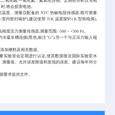
O),二氧化碳,一氧化氮，氮氧化合物。定期给分析仪充电
 时,将会损害电池。
烟气温度。测量仪配备的 NTC 热敏电阻传感器,既可测量
封锅炉),建议使用 TcK 温度探针( K 型热电偶),
度压力测量传感器,测量范围: -500 ~ +500 Pa。
冷凝水槽连接(黑色,标注"G"),另一个与正压力输入端
动添加燃料及相关数据。
计量实验室会定期进行认证,使其数据接近国际实验室水
、测量值、允许误差限值和发现的误差。建议每年对分
标准。可根据要求提供文件。