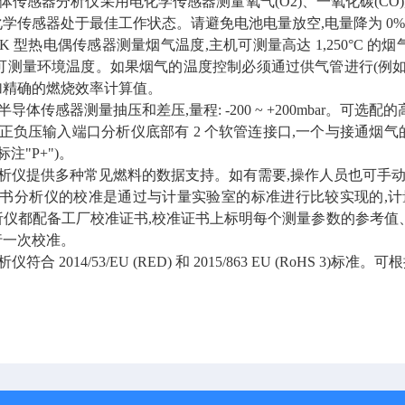
气体传感器分析仪采用电化学传感器测量氧气(O2)、一氧化碳(C
学传感器处于最佳工作状态。请避免电池电量放空,电量降为 0%
器K 型热电偶传感器测量烟气温度,主机可测量高达 1,250°C 的
可测量环境温度。如果烟气的温度控制必须通过供气管进行(例如:室内密
加精确的燃烧效率计算值。
导体传感器测量抽压和差压,量程: -200 ~ +200mbar。可选配的高精
和正负压输入端口分析仪底部有 2 个软管连接口,一个与接通烟气的
标注"P+")。
分析仪提供多种常见燃料的数据支持。如有需要,操作人员也可手
准证书分析仪的校准是通过与计量实验室的标准进行比较实现的,
析仪都配备工厂校准证书,校准证书上标明每个测量参数的参考值
行一次校准。
仪符合 2014/53/EU (RED) 和 2015/863 EU (RoHS 3)