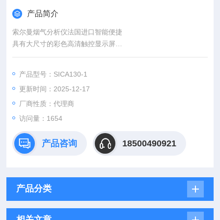
产品简介
索尔曼烟气分析仪法国进口智能便捷
具有大尺寸的彩色高清触控显示屏
参数：O2, CO, CO2, NO, NOx
触控屏显示功能并配有电脑数据管理软件和智能手机应用程序，
产品型号：SICA130-1
可进行更深入的燃烧效率分析。
更新时间：2025-12-17
智能型气体传感器可现场更换，进一步提升测量性能。
厂商性质：代理商
访问量：1654
产品咨询
18500490921
产品分类
相关文章