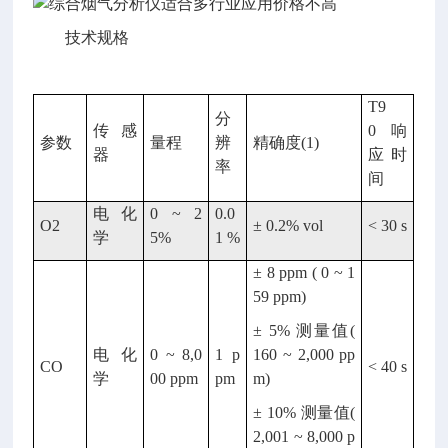
技术规格
T9
分
传感
0 响
参数
量程
辨
精确度(1)
器
应时
率
间
电化
0 ~ 2
0.0
O2
± 0.2% vol
< 30 s
学
5%
1 %
± 8 ppm ( 0 ~ 1
59 ppm)
± 5% 测量值(
电化
0 ~ 8,0
1 p
160 ~ 2,000 pp
CO
< 40 s
学
00 ppm
pm
m)
± 10% 测量值(
2,001 ~ 8,000 p