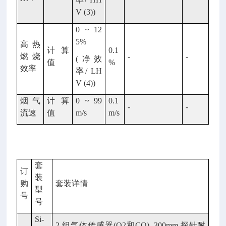
V (3))
0 ~ 12
5%
高热
计算
0.1
燃烧
-
-
(净效
值
%
效率
率/ LH
V (4))
烟气
计算
0 ~ 99
0.1
-
-
流速
值
m/s
m/s
套
订
装
购
套装详情
型
号
号
Si-
2 组气体传感器(O2和CO), 300mm 探针耐