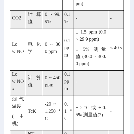
pm)
计算
0 ~ 99.
0.1
CO2
-
-
值
9%
%
± 1.5 ppm (0.0
~ 29.9 ppm)
0.1
Lo
电化
0 ~ 30
pp
< 40 s
± 5% 测量
w NO
学
0 ppm
m
值 (30.0 ~ 300.
0 ppm)
Lo
0.1
计算
0 ~ 450
w NO
pp
-
值
ppm
x
m
烟气
-20 ~ +
0.
温度
± 2 °C 或 ± 0.
TcK
1,250 °
1 °
-
5% 测量值(2)
(主
C
C
机)
NT
0.