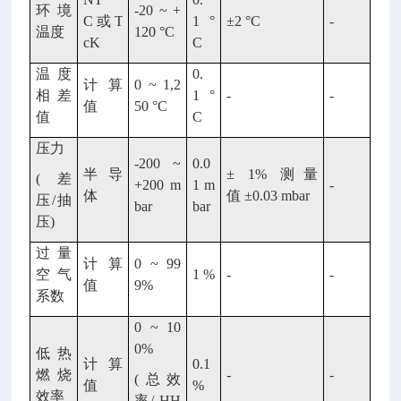
环境
-20 ~ +
C 或 T
1 °
±2 °C
-
温度
120 °C
cK
C
温度
0.
计算
0 ~ 1,2
相差
1 °
-
-
值
50 °C
值
C
压力
-200 ~
0.0
半导
± 1% 测量
(差
+200 m
1 m
-
体
值 ±0.03 mbar
压/抽
bar
bar
压)
过量
计算
0 ~ 99
空气
1 %
-
-
值
9%
系数
0 ~ 10
0%
低热
计算
0.1
燃烧
-
-
(总效
值
%
效率
率/ HH