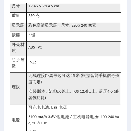
尺寸
19.4 x 9.9 x 4.9 cm
重量
克
350
显示屏
彩色高清显示屏，尺寸
像素
: 320 x 240
按键
键
5
外壳材
ABS - PC
质
防护等
IP 42
级
无线连接距离最远可达
米
根据智能手机信号强
15
(
度而定
)
连接
安装版本
安卓
以上
以上
蓝牙
兼
:
8.0
, iOS 12.4
,
4.0 (
容低功耗
)
可充电电池
电源
, USB
锂电池
主机电源电压
5100 mA/h 3.6V
/
: 100-240 Va
电源
c, 50-60 Hz