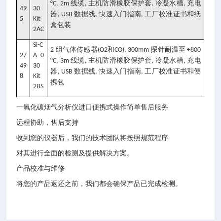
线缆
主机防滑橡胶保护套
冷凝水槽
充电
°C, 2m
,
,
,
49
30
器
数据线
快速入门指南
工厂校准证书和纸
, USB
,
,
5
Kit
盒包装
2AC
Si-C
组气体传感器
和
探针耐温至
2
(O2
CO), 300mm
+800
27
A 0
线缆
主机防滑橡胶保护套
冷凝水槽
充电
°C, 3m
,
,
,
49
30
器
数据线
快速入门指南
工厂校准证书和便
, USB
,
,
8
Kit
携包
2BS
一氧化碳烟气分析仪进口便携式操作简单售后服务
远程协助，售后支持
收到您的仪器后，我们的技术团队将按照规范程序
对其进行全面的检测及提供解决方案。
产品校准与维修
将您的产品返还之前，我们都会确保产品已完成检测。