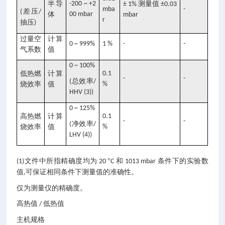
半导
-200 ~ +2
测量值
± 1%
±0.03
mba
-
差压
(
/
体
00 mbar
mbar
r
抽压
)
过量空
计算
0 ~ 999%
1 %
-
-
气系数
值
0 ~ 100%
低热燃
计算
0.1
-
-
总效率
(
/
烧效率
值
%
HHV (3))
0 ~ 125%
高热燃
计算
0.1
-
-
净效率
(
/
烧效率
值
%
LHV (4))
文件中所指精确度均为
°
和
条件下的实验数
(1)
20
C
1013 mbar
值
可保证相同条件下测量值的准确性。
,
仅为测量仪的精确度。
高热值
低热值
/
主机规格