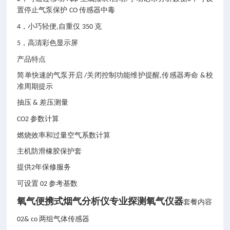
置停止气泵保护
传感器中毒
CO
，小巧轻便
自重仅
克
4
,
350
，高清彩色显示屏
5
产品特点
简单快速的气泵开启
关闭控制功能维护提醒
传感器寿命
校
/
,
&
准周期提示
抽压
差压测量
&
参数计算
CO2
燃烧效率和过量空气系数计算
主机防滑橡胶保护套
提供
年保修服务
2
可设置
参考基数
02
氧气便携式烟气分析仪专业探测氧气仪器
套餐内容
两组气体传感器
02& co