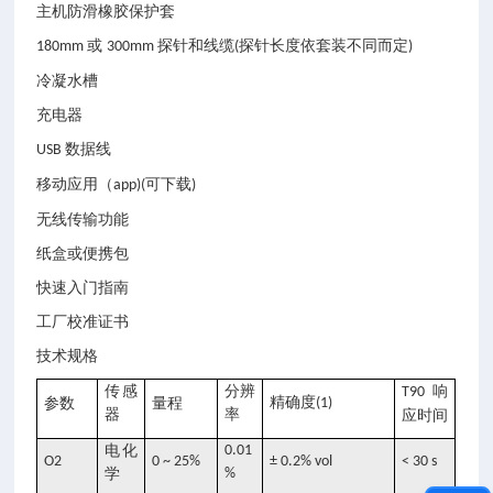
主机防滑橡胶保护套
或
探针和线缆
探针长度依套装不同而定
180mm
300mm
(
)
冷凝水槽
充电器
数据线
USB
移动应用（
可下载
app)(
)
无线传输功能
纸盒或便携包
快速入门指南
工厂校准证书
技术规格
传感
分辨
响
T90
精确度
参数
量程
(1)
器
率
应时间
电化
0.01
O2
0 ~ 25%
± 0.2% vol
< 30 s
学
%