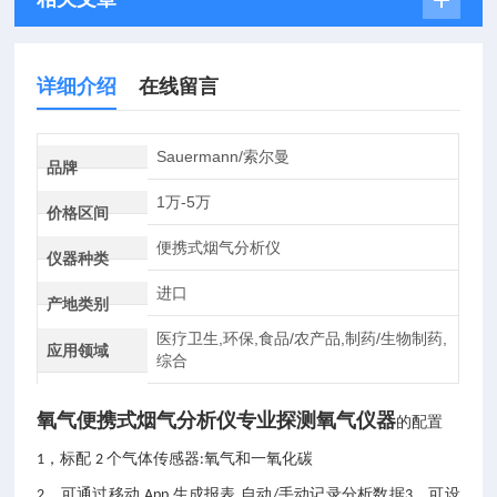
详细介绍
在线留言
Sauermann/索尔曼
品牌
1万-5万
价格区间
便携式烟气分析仪
仪器种类
进口
产地类别
医疗卫生,环保,食品/农产品,制药/生物制药,
应用领域
综合
氧气便携式烟气分析仪专业探测氧气仪器
的配置
，标配
个气体传感器
氧气和一氧化碳
1
2
:
，可通过移动
生成报表
自动
手动记录分析数据
，可设
2
App
,
/
3