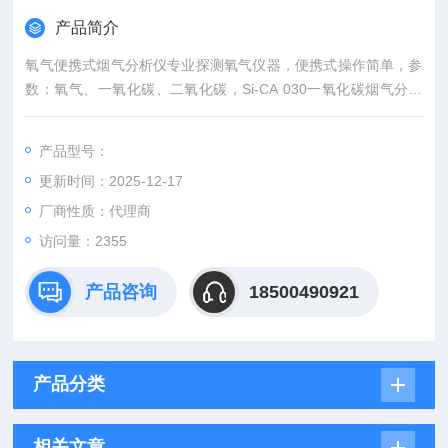
产品简介
氧气便携式烟气分析仪专业探测氧气仪器，便携式操作简单，参
数：氧气、一氧化碳、二氧化碳，Si-CA 030一氧化碳烟气分析
仪为工程师检查和维护燃烧设备提供必要的基础数据, 通过无线
功能连接智能手机 App, 可自动生成数据和图表报告。可用于冷
产品型号：
凝壁挂炉及小型燃烧设备的调试和检测。
更新时间：2025-12-17
厂商性质：代理商
访问量：2355
产品咨询
18500490921
产品分类
相关文章