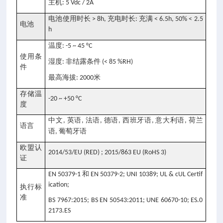
主机
: 5 Vdc / 2A
电池使用时长
充电时长
充满
> 8h,
:
< 6.5h, 50% < 2.5
电池
h
温度
: -5 ~ 45 °C
使用条
湿度
非结露条件
:
(< 85 %RH)
件
最高海拔
米
: 2000
存储温
-20 ~ +50 °C
度
中文
英语
法语
德语
西班牙语
意大利语
荷兰
,
,
,
,
,
,
语言
语
葡萄牙语
,
欧盟认
2014/53/EU (RED) ; 2015/863 EU (RoHS 3)
证
和
EN 50379-1
EN 50379-2; UNI 10389; UL & cUL Certif
ication;
执行标
准
BS 7967:2015; BS EN 50543:2011; UNE 60670-10; ES.0
2173.ES