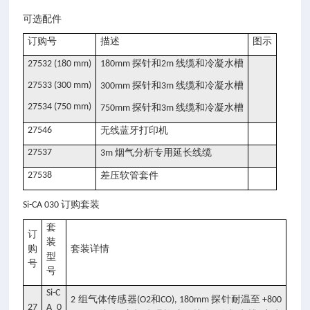
可选配件
订购号
描述
图示
探针和
线缆和冷凝水槽
27532 (180 mm)
180mm
2m
27533 (300 mm)
探针和
线缆和冷凝水槽
300mm
3m
27534 (750 mm)
探针和
线缆和冷凝水槽
750mm
3m
27546
无线蓝牙打印机
27537
烟气分析专用延长线缆
3m
27538
差压软管套件
订购套装
Si-CA 030
套
订
装
购
套装详情
型
号
号
Si-C
组气体传感器
和
探针耐温至
2
(O2
CO), 180mm
+800
27
A 0