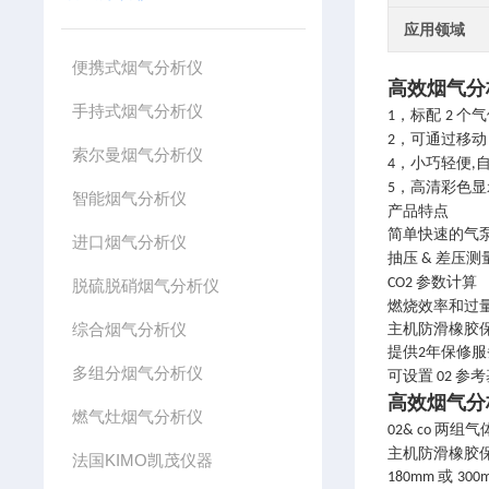
应用领域
便携式烟气分析仪
高效烟气分
手持式烟气分析仪
，标配
个气
1
2
，可通过移
2
索尔曼烟气分析仪
，小巧轻便
4
,
，高清彩色显
5
智能烟气分析仪
产品特点
简单快速的气
进口烟气分析仪
抽压
差压测
&
参数计算
CO2
脱硫脱硝烟气分析仪
燃烧效率和过
综合烟气分析仪
主机防滑橡胶
提供
年保修服
2
多组分烟气分析仪
可设置
参考
02
高效烟气分
燃气灶烟气分析仪
两组气
02& co
主机防滑橡胶
法国KIMO凯茂仪器
或
180mm
300