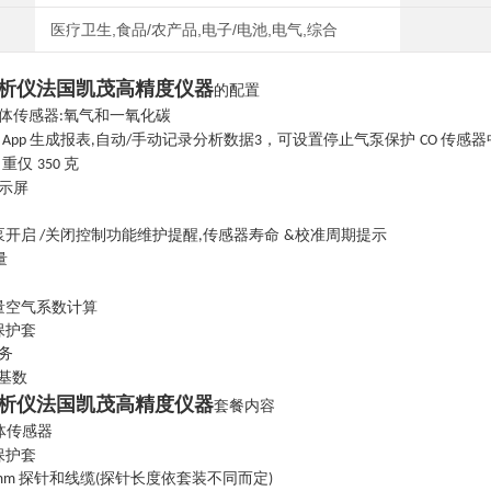
医疗卫生,食品/农产品,电子/电池,电气,综合
析仪法国凯茂高精度仪器
的配置
体传感器
氧气和一氧化碳
:
动
生成报表
自动
手动记录分析数据
，可设置停止气泵保护
传感器
App
,
/
3
CO
自重仅
克
350
示屏
泵开启
关闭控制功能维护提醒
传感器寿命
校准周期提示
/
,
&
量
量空气系数计算
保护套
务
基数
析仪法国凯茂高精度仪器
套餐内容
体传感器
保护套
探针和线缆
探针长度依套装不同而定
mm
(
)