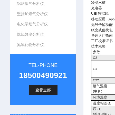
冷凝水槽
锅炉烟气分析仪
充电器
壁挂炉烟气分析仪
数据线
USB
移动应用（
app
电化学烟气分析仪
无线传输功能
纸盒或便携包
燃烧效率分析仪
快速入门指南
工厂校准证书
氮氧化物分析仪
技术规格
参数
O2
TEL-PHONE
CO
18500490921
CO2
烟气温度
查看全部
主机
(
)
环境温度
温度相差值
压力
差压
抽压
(
/
)