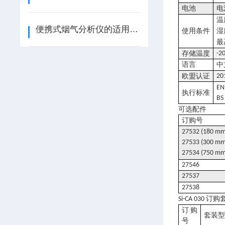
电池
电
温
便携式烟气分析仪的适用范围
使用条件
湿
最
存储温度
-2
语言
中
欧盟认证
20
EN
执行标准
BS
可选配件
订购号
27532 (180 mm
27533 (300 mm
27534 (750 mm
27546
27537
27538
订购
Si-CA 030
订购
套装
号