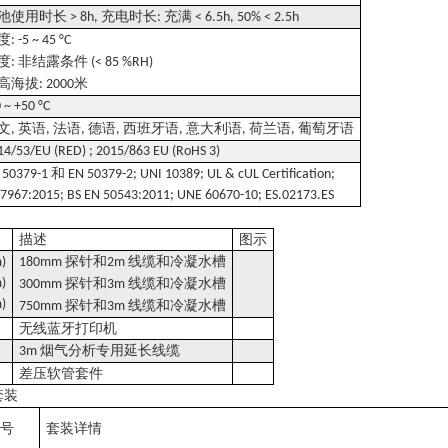
池使用时长
充电时长
充满
> 8h,
:
< 6.5h, 50% < 2.5h
度
: -5 ~ 45 °C
度
非结露条件
:
(< 85 %RH)
高海拔
米
: 2000
0 ~ +50 °C
文
英语
法语
德语
西班牙语
意大利语
荷兰语
葡萄牙语
,
,
,
,
,
,
,
14/53/EU (RED) ; 2015/863 EU (RoHS 3)
和
 50379-1
EN 50379-2; UNI 10389; UL & cUL Certification;
 7967:2015; BS EN 50543:2011; UNE 60670-10; ES.02173.ES
描述
图示
探针和
线缆和冷凝水槽
)
180mm
2m
)
探针和
线缆和冷凝水槽
300mm
3m
)
探针和
线缆和冷凝水槽
750mm
3m
无线蓝牙打印机
烟气分析专用延长线缆
3m
差压软管套件
套装
型号
套装详情