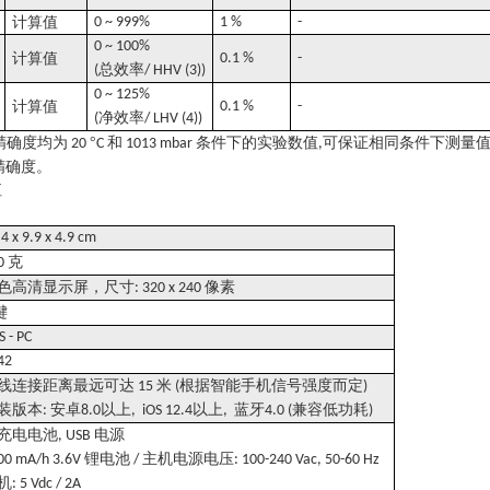
计算值
0 ~ 999%
1 %
-
0 ~ 100%
计算值
0.1 %
-
总效率
(
/ HHV (3))
0 ~ 125%
计算值
0.1 %
-
净效率
(
/ LHV (4))
精确度均为
°
和
条件下的实验数值
可保证相同条件下测量
20
C
1013 mbar
,
精确度。
值
4 x 9.9 x 4.9 cm
克
0
色高清显示屏，尺寸
像素
: 320 x 240
键
S - PC
 42
线连接距离最远可达
米
根据智能手机信号强度而定
15
(
)
装版本
安卓
以上
以上
蓝牙
兼容低功耗
:
8.0
, iOS 12.4
,
4.0 (
)
充电电池
电源
, USB
锂电池
主机电源电压
00 mA/h 3.6V
/
: 100-240 Vac, 50-60 Hz
机
: 5 Vdc / 2A