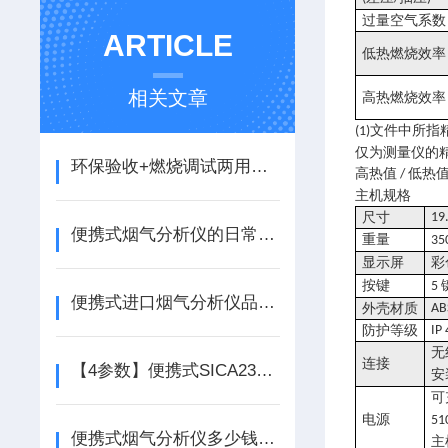
过量空气系数
ARTICLE
低热燃烧效率
相关文章
高热燃烧效率
文件中所指
(1)
仅为测量仪的
环保验收+燃烧调试两用，索尔曼便携式烟气分析仪使用指南
高热值
低热
/
主机规格
尺寸
19.
便携式烟气分析仪的日常维护、校准与常见故障排查
重量
35
显示屏
彩
按键
5
便携式进口烟气分析仪品牌推荐
外壳材质
AB
防护等级
IP
无
连接
【4参数】便携式SICA230进口烟气分析仪 高精度NOX/SO2测量
安
可
电源
51
便携式烟气分析仪多少钱?看看它的影响因素
主