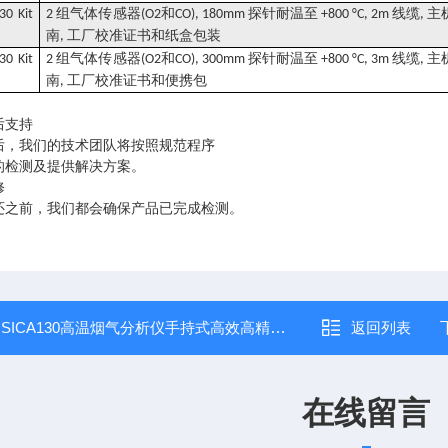
组气体传感器
和
探针耐温至
线缆
主
30 Kit
2
(O2
CO), 180mm
+800 °C, 2m
,
南
工厂校准证书和纸盒包装
,
组气体传感器
和
探针耐温至
线缆
主
30 Kit
2
(O2
CO), 300mm
+800 °C, 3m
,
南
工厂校准证书和便携包
,
后支持
后，我们的技术团队将按照规范程序
的检测及提供解决方案。
修
还之前，我们都会确保产品已完成检测。
：
SICA130高温烟气分析仪手持式高效高精度仪器
返回列表
在线留言