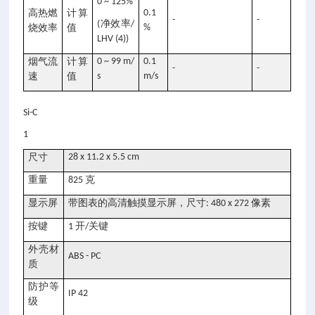
0 ~ 125%
高热燃
计算
0.1
-
-
净效率
(
/
烧效率
值
%
LHV (4))
烟气流
计算
0 ~ 99 m/
0.1
-
-
速
值
s
m/s
Si-C
1
尺寸
28 x 11.2 x 5.5 cm
重量
克
825
显示屏
带图表的高清触摸显示屏，尺寸
像素
: 480 x 272
按键
开
关键
1
/
外壳材
ABS - PC
质
防护等
IP 42
级