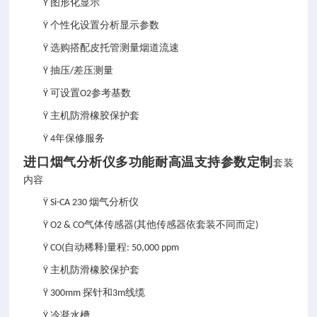
图形化显示
Ÿ
个性化设置分析显示参数
Ÿ
选购搭配皮托管测量烟道流速
Ÿ
抽压
差压测量
Ÿ
/
可设置
参考基数
Ÿ
O2
主机防滑橡胶保护套
Ÿ
年保修服务
Ÿ 4
进口烟气分析仪多功能耐高温支持参数定制
套装
内容
烟气分析仪
Ÿ Si-CA 230
气体传感器
其他传感器依套装不同而定
Ÿ O2 & CO
(
)
自动稀释
量程
Ÿ CO(
)
: 50,000 ppm
主机防滑橡胶保护套
Ÿ
探针和
线缆
Ÿ 300mm
3m
冷凝水槽
Ÿ