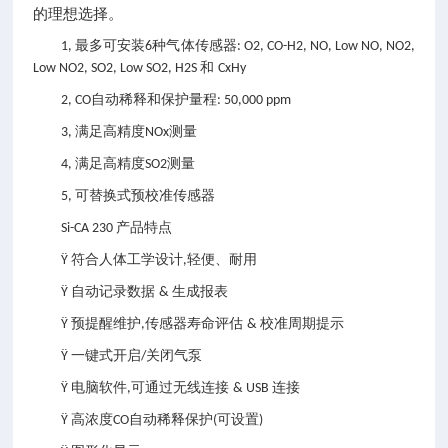
的理想选择。
最多可安装
种气体传感器
1,
6
: O2, CO-H2, NO, Low NO, NO2,
和
Low NO2, SO2, Low SO2, H2S
CxHy
自动稀释和保护量程
2, CO
: 50,000 ppm
满足高精度
测量
3,
NOx
满足高精度
测量
4,
SO2
可替换式预校准传感器
5,
产品特点
Si-CA 230
符合人体工学设计
轻便、耐用
Ÿ
,
自动记录数据
生成报表
Ÿ
&
预提醒维护
传感器寿命评估
校准周期提示
Ÿ
,
&
一键式开启
关闭气泵
Ÿ
/
电脑软件
可通过无线连接
连接
Ÿ
,
& USB
高浓度
自动稀释保护
可设置
Ÿ
CO
(
)