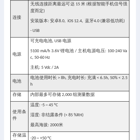
无线连接距离最远可达
米
根据智能手机信号强
15
(
度而定
)
连接
安装版本
安卓
蓝牙
兼容低功耗
:
8.0, iOS 12.4,
4.0 (
)
- USB
可充电电池
电源
, USB
锂电池
主机电源电压
5100 mA/h 3.6V
/
: 100-240 Va
电源
c, 50-60 Hz
主机
: 5 Vdc / 2A
电池使用时长
充电时长
充满
> 8h,
:
< 6.5h, 50% < 2.5
电池
h
存储
内部最多可存储
组测量数据
2,000
温度
: -5 ~ 45 °C
使用条
湿度
非结露条件
:
(< 85 %RH)
件
最高海拔
米
: 2000
存储温
-20 ~ +50 °C