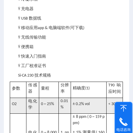
充电器
Ÿ
数据线
Ÿ USB
移动应用
电脑端软件
可下载
Ÿ
app &
(
)
无线传输功能
Ÿ
便携箱
Ÿ
快速入门指南
Ÿ
工厂校准证书
Ÿ
技术规格
Si-CA 230
传感
分辨
响
T90
精确度
参数
量程
(1)
器
率
应时间
电化
0.01
O2
0 ~ 25%
± 0.2% vol
< 30 s
学
%
± 8 ppm ( 0 ~ 159 p
pm)
电话咨询
测量值
电化
0 ~ 8,000
1 pp
± 5%
( 160