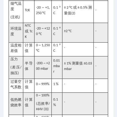
烟气温
或
测
-20 ~ +1,
0.1 °
± 2 °C
± 0.5%
度
TcK
-
250 °C
C
量值
(2)
主机
(
)
NTC
环境温
-20 ~ +12
0.1 °
或
±2 °C
-
Tc
度
0 °C
C
K
温度相
计算
0 ~ 1,250
0.1 °
-
-
差值
值
°C
C
压力
0.01
半导
-200 ~ +2
测量值
± 1%
±0.03
mba
-
差压
(
/
体
00 mbar
mbar
r
抽压
)
过量空
计算
0 ~ 999%
1 %
-
-
气系数
值
0 ~ 100%
低热燃
计算
0.1
-
-
总效率
(
/
烧效率
值
%
HHV (3))