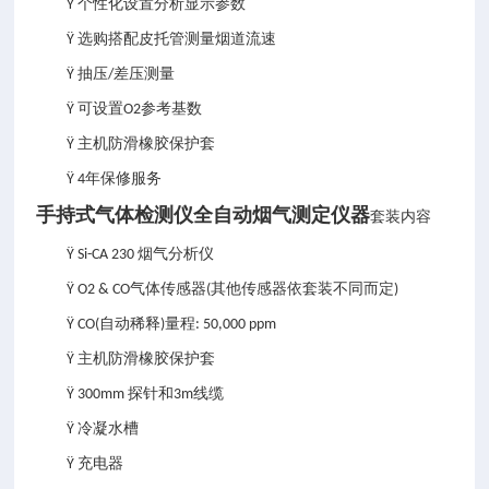
个性化设置分析显示参数
Ÿ
选购搭配皮托管测量烟道流速
Ÿ
抽压
差压测量
Ÿ
/
可设置
参考基数
Ÿ
O2
主机防滑橡胶保护套
Ÿ
年保修服务
Ÿ 4
手持式气体检测仪全自动烟气测定仪器
套装内容
烟气分析仪
Ÿ Si-CA 230
气体传感器
其他传感器依套装不同而定
Ÿ O2 & CO
(
)
自动稀释
量程
Ÿ CO(
)
: 50,000 ppm
主机防滑橡胶保护套
Ÿ
探针和
线缆
Ÿ 300mm
3m
冷凝水槽
Ÿ
充电器
Ÿ