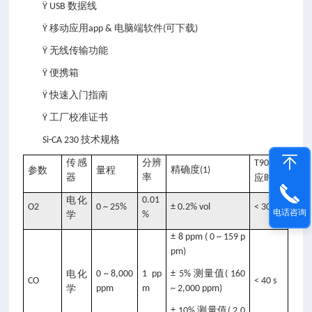
数据线
Ÿ USB
移动应用
电脑端软件
可下载
Ÿ
app &
(
)
无线传输功能
Ÿ
便携箱
Ÿ
快速入门指南
Ÿ
工厂校准证书
Ÿ
技术规格
Si-CA 230
传感
分辨
响
T90
精确度
参数
量程
(1)
器
率
应时间
电化
0.01
O2
0 ~ 25%
± 0.2% vol
< 30 s
电话咨询
学
%
± 8 ppm ( 0 ~ 159 p
pm)
测量值
电化
0 ~ 8,000
1 pp
± 5%
( 160
CO
< 40 s
学
ppm
m
~ 2,000 ppm)
测量值
± 10%
( 2,0