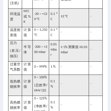
主机
(
)
NTC
环境温
-20 ~ +12
0.1 °
或
±2 °C
-
Tc
度
0 °C
C
K
温度相
计算
0 ~ 1,250
0.1 °
-
-
差值
值
°C
C
压力
0.01
半导
-200 ~ +2
测量值
± 1%
±0.03
mba
-
差压
(
/
体
00 mbar
mbar
r
抽压
)
过量空
计算
0 ~ 999%
1 %
-
-
气系数
值
0 ~ 100%
低热燃
计算
0.1
-
-
总效率
(
/
烧效率
值
%
HHV (3))
0 ~ 125%
高热燃
计算
0.1
-
-
净效率
(
/
烧效率
值
%