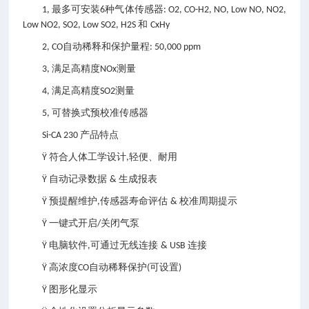
最多可安装
种气体传感器
1,
6
: O2, CO-H2, NO, Low NO, NO2,
和
Low NO2, SO2, Low SO2, H2S
CxHy
自动稀释和保护量程
2, CO
: 50,000 ppm
满足高精度
测量
3,
NOx
满足高精度
测量
4,
SO2
可替换式预校准传感器
5,
产品特点
Si-CA 230
符合人体工学设计
轻便、耐用
Ÿ
,
自动记录数据
生成报表
Ÿ
&
预提醒维护
传感器寿命评估
校准周期提示
Ÿ
,
&
一键式开启
关闭气泵
Ÿ
/
电脑软件
可通过无线连接
连接
Ÿ
,
& USB
高浓度
自动稀释保护
可设置
Ÿ
CO
(
)
图形化显示
Ÿ