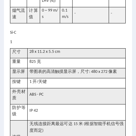
LHV (4))
烟气流
计算
0 ~ 99 m/
0.1
-
-
速
值
s
m/s
Si-C
1
尺寸
28 x 11.2 x 5.5 cm
重量
克
825
显示屏
带图表的高清触摸显示屏，尺寸
像素
: 480 x 272
按键
开
关键
1
/
外壳材
ABS - PC
质
防护等
IP 42
级
无线连接距离最远可达
米
根据智能手机信号强
15
(
度而定
)