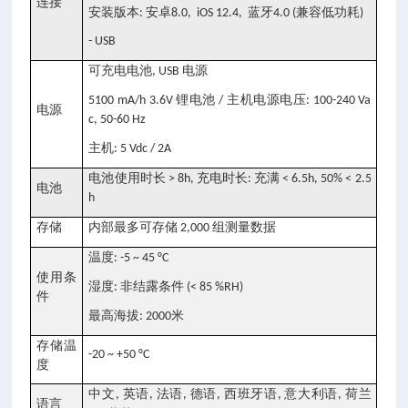
连接
安装版本
安卓
蓝牙
兼容低功耗
:
8.0, iOS 12.4,
4.0 (
)
- USB
可充电电池
电源
, USB
锂电池
主机电源电压
5100 mA/h 3.6V
/
: 100-240 Va
电源
c, 50-60 Hz
主机
: 5 Vdc / 2A
电池使用时长
充电时长
充满
> 8h,
:
< 6.5h, 50% < 2.5
电池
h
存储
内部最多可存储
组测量数据
2,000
温度
: -5 ~ 45 °C
使用条
湿度
非结露条件
:
(< 85 %RH)
件
最高海拔
米
: 2000
存储温
-20 ~ +50 °C
度
中文
英语
法语
德语
西班牙语
意大利语
荷兰
,
,
,
,
,
,
语言