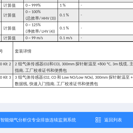
计算值
0 ~ 999%
1 %
-
0 ~ 100%
计算值
0.1 %
-
总效率
(
/ HHV (3))
0 ~ 125%
计算值
0.1 %
-
净效率
(
/ LHV (4))
计算值
0 ~ 99 m/s
0.1 m/s
-
号
套装详情
组气体传感器
和
探针耐温至
线缆
0 Kit 2
2
(O2
CO), 300mm
+800 °C, 3m
,
指南
工厂校准证书和便携包
,
组气体传感器
和
探针耐温至
0 Kit 3
3
(O2, CO
Low NO/Low NOx), 300mm
+
数据线
快速入门指南
工厂校准证书和便携包
,
,
：
智能烟气分析仪专业排放连续监测系统
返回列表