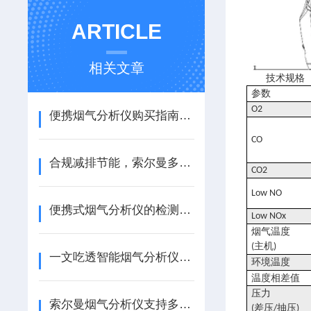
ARTICLE
相关文章
技术规格
参数
O2
便携烟气分析仪购买指南2026为您提供专业选择
CO
合规减排节能，索尔曼多参数烟气分析仪功能、优势与应用场景
CO2
Low NO
便携式烟气分析仪的检测能力、设计、应用介绍
Low NOx
烟气温度
主机
(
)
一文吃透智能烟气分析仪：核心作用、传感原理与标准化操作全细节
环境温度
温度相差值
压力
索尔曼烟气分析仪支持多组分同时检测使用吗
差压
抽压
(
/
)