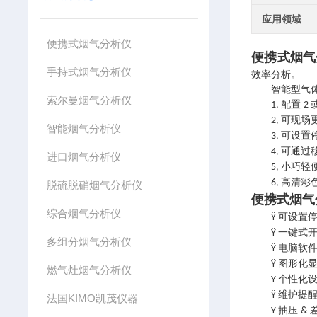
应用领域
便携式烟气分析仪
便携式烟气
手持式烟气分析仪
效率分析。
智能型气体传
索尔曼烟气分析仪
配置
1,
2
可现场
2,
智能烟气分析仪
可设置
3,
可通过
4,
进口烟气分析仪
小巧轻
5,
高清彩
6,
脱硫脱硝烟气分析仪
便携式烟气
综合烟气分析仪
可设置
Ÿ
一键式
Ÿ
多组分烟气分析仪
电脑软
Ÿ
图形化
Ÿ
燃气灶烟气分析仪
个性化
Ÿ
维护提
Ÿ
法国KIMO凯茂仪器
抽压
Ÿ
&