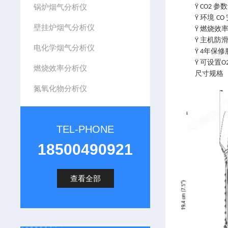
锅炉烟气分析仪
参数
Ÿ CO2
环境
Ÿ
CO
壁挂炉烟气分析仪
燃烧效
Ÿ
主机防
Ÿ
电化学烟气分析仪
年保修
Ÿ 4
可设置
Ÿ
O
燃烧效率分析仪
尺寸规格
氮氧化物分析仪
TEL-PHONE
18500490921
查看全部