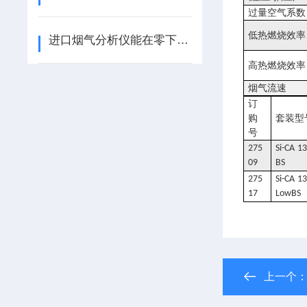
过量空气系数
低热燃烧效率
进口烟气分析仪能在零下的低温环境下用吗
高热燃烧效率
烟气流速
订
购
套装型
号
275
Si-CA 13
09
BS
275
Si-CA 13
17
LowBS
上一个