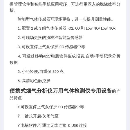
据管理软件和智能手机应用程序，可进行更深入的燃烧效率分
析。
智能型气体传感器可现场更换，进一步提升测量性能。
配置
或
组气体传感器
和
1,
2
3
: O2, CO
Low NO/ Low NOx
可现场更换的预校准智能型传感器
2,
可设置停止气泵保护
传感器中毒
3,
CO
可通过移动
电脑软件生成报表
自动
手动记录分析
4,
App/
,
/
数据
小巧轻便
自重仅
克
5,
,
350
高清彩色触控屏
6,
便携式烟气分析仪万用气体检测仪专用设备
的产
品特点
可设置停止气泵保护
传感器中毒
Ÿ
CO
一键式开启
关闭气泵
Ÿ
/
电脑软件
可通过无线连接
连接
Ÿ
,
& USB