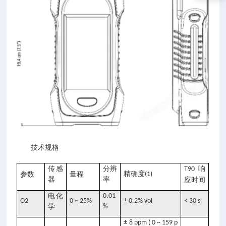
技术规格
传感
分辨
响
T90
精确度
参数
量程
(1)
器
率
应时间
电化
0.01
O2
0 ~ 25%
± 0.2% vol
< 30 s
学
%
± 8 ppm ( 0 ~ 159 p