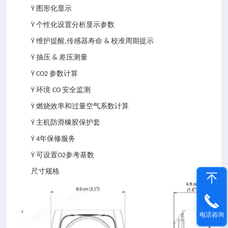
图形化显示
Ÿ
个性化设置分析显示参数
Ÿ
维护提醒
传感器寿命
校准周期提示
Ÿ
,
&
抽压
差压测量
Ÿ
&
参数计算
Ÿ CO2
环境
安全监测
Ÿ
CO
燃烧效率和过量空气系数计算
Ÿ
主机防滑橡胶保护套
Ÿ
年保修服务
Ÿ 4
可设置
参考基数
Ÿ
O2
尺寸规格
电话咨询