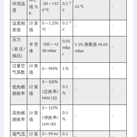
NTC
环境温
-20 ~ +12
0.1 °
或
±2 °C
-
Tc
度
0 °C
C
K
温度相
计算
0 ~ 1,250
0.1 °
-
-
差值
值
°C
C
压力
0.01
半导
-200 ~ +2
测量值
± 1%
±0.03
mba
-
差压
(
/
体
00 mbar
mbar
r
抽压
)
过量空
计算
0 ~ 999%
1 %
-
-
气系数
值
0 ~ 100%
低热燃
计算
0.1
-
-
总效率
(
/
烧效率
值
%
HHV (3))
0 ~ 125%
高热燃
计算
0.1
-
-
净效率
(
/
烧效率
值
%
LHV (4))
烟气流
计算
0 ~ 99 m/
0.1