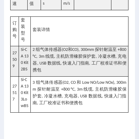
-
-
速
值
s
m/s
套
订
装
购
套装详情
型
号
号
组气体传感器
和
探针耐温至
Si-C
2
(O2
CO), 300mm
+800
27
A 13
线缆
主机防滑橡胶保护套
冷凝水槽
充电
°C, 3m
,
,
,
50
0 Kit
器
数据线
快速入门指南
工厂校准证书和便
, USB
,
,
9
2BS
携包
Si-C
组气体传感器
和
3
(O2, CO
Low NO/Low NOx), 300m
27
A 13
探针耐温至
线缆
主机防滑橡胶保
m
+800 °C, 3m
,
51
0 Kit
护套
冷凝水槽
充电器
数据线
快速入门指
,
,
, USB
,
7
3Lo
南
工厂校准证书和便携包
,
wBS