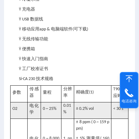
充电器
Ÿ
数据线
Ÿ USB
移动应用
电脑端软件
可下载
Ÿ
app &
(
)
无线传输功能
Ÿ
便携箱
Ÿ
快速入门指南
Ÿ
工厂校准证书
Ÿ
技术规格
Si-CA 230
传感
分辨
响
T90
精确度
参数
量程
(1)
器
率
应时间
电话咨询
电化
0.01
O2
0 ~ 25%
± 0.2% vol
< 30 s
学
%
± 8 ppm ( 0 ~ 159 p
pm)
测量值
电化
0 ~ 8,000
1 pp
± 5%
( 160