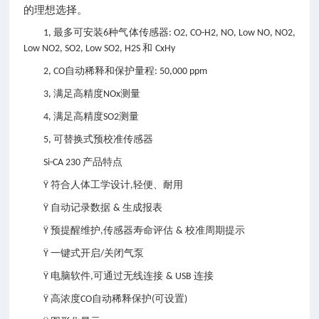
的理想选择。
最多可安装
种气体传感器
1,
6
: O2, CO-H2, NO, Low NO, NO2,
和
Low NO2, SO2, Low SO2, H2S
CxHy
自动稀释和保护量程
2, CO
: 50,000 ppm
满足高精度
测量
3,
NOx
满足高精度
测量
4,
SO2
可替换式预校准传感器
5,
产品特点
Si-CA 230
符合人体工学设计
轻便、耐用
Ÿ
,
自动记录数据
生成报表
Ÿ
&
预提醒维护
传感器寿命评估
校准周期提示
Ÿ
,
&
一键式开启
关闭气泵
Ÿ
/
电脑软件
可通过无线连接
连接
Ÿ
,
& USB
高浓度
自动稀释保护
可设置
Ÿ
CO
(
)