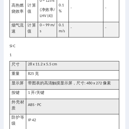
0 ~ 125%
高热燃
计算
0.1
-
-
净效率
(
/
烧效率
值
%
LHV (4))
烟气流
计算
0 ~ 99 m/
0.1
-
-
速
值
s
m/s
Si-C
1
尺寸
28 x 11.2 x 5.5 cm
重量
克
825
显示屏
带图表的高清触摸显示屏，尺寸
像素
: 480 x 272
按键
开
关键
1
/
外壳材
ABS - PC
质
防护等
IP 42
级