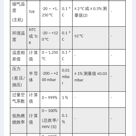
烟气温
或
测
-20 ~ +1,
0.1 °
± 2 °C
± 0.5%
度
TcK
-
250 °C
C
量值
(2)
主机
(
)
NTC
环境温
-20 ~ +12
0.1 °
或
±2 °C
-
Tc
度
0 °C
C
K
温度相
计算
0 ~ 1,250
0.1 °
-
-
差值
值
°C
C
压力
0.01
半导
-200 ~ +2
测量值
± 1%
±0.03
mba
-
差压
(
/
体
00 mbar
mbar
r
抽压
)
过量空
计算
0 ~ 999%
1 %
-
-
气系数
值
0 ~ 100%
低热燃
计算
0.1
-
-
总效率
(
/
烧效率
值
%
HHV (3))