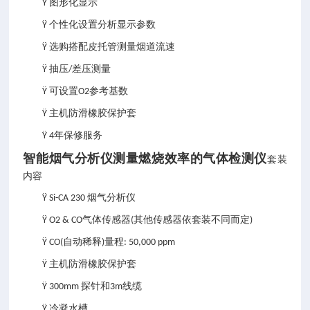
图形化显示
Ÿ
个性化设置分析显示参数
Ÿ
选购搭配皮托管测量烟道流速
Ÿ
抽压
差压测量
Ÿ
/
可设置
参考基数
Ÿ
O2
主机防滑橡胶保护套
Ÿ
年保修服务
Ÿ 4
智能烟气分析仪测量燃烧效率的气体检测仪
套装
内容
烟气分析仪
Ÿ Si-CA 230
气体传感器
其他传感器依套装不同而定
Ÿ O2 & CO
(
)
自动稀释
量程
Ÿ CO(
)
: 50,000 ppm
主机防滑橡胶保护套
Ÿ
探针和
线缆
Ÿ 300mm
3m
冷凝水槽
Ÿ