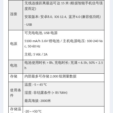
无线连接距离最远可达
米
根据智能手机信号强
15
(
度而定
)
连接
安装版本
安卓
蓝牙
兼容低功耗
:
8.0, iOS 12.4,
4.0 (
)
- USB
可充电电池
电源
, USB
锂电池
主机电源电压
5100 mA/h 3.6V
/
: 100-240 Va
电源
c, 50-60 Hz
主机
: 5 Vdc / 2A
电池使用时长
充电时长
充满
> 8h,
:
< 6.5h, 50% < 2.5
电池
h
存储
内部最多可存储
组测量数据
2,000
温度
: -5 ~ 45 °C
使用条
湿度
非结露条件
:
(< 85 %RH)
件
最高海拔
米
: 2000
存储温
-20 ~ +50 °C