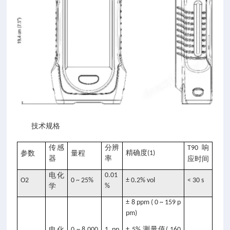
技术规格
传感
分辨
响
T90
精确度
参数
量程
(1)
器
率
应时间
电化
0.01
O2
0 ~ 25%
± 0.2% vol
< 30 s
学
%
± 8 ppm ( 0 ~ 159 p
pm)
测量值
电化
0 ~ 8,000
1 pp
± 5%
( 160