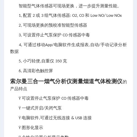
智能型气体传感器可现场更换，进一步提升测量性能。
配置
或
组气体传感器
和
1,
2
3
: O2, CO
Low NO/ Low NOx
可现场更换的预校准智能型传感器
2,
可设置停止气泵保护
传感器中毒
3,
CO
可通过移动
电脑软件生成报表
自动
手动记录分析
4,
App/
,
/
数据
小巧轻便
自重仅
克
5,
,
350
高清彩色触控屏
6,
索尔曼三合一烟气分析仪测量烟道气体检测仪
的
产品特点
可设置停止气泵保护
传感器中毒
Ÿ
CO
一键式开启
关闭气泵
Ÿ
/
电脑软件
可通过无线连接
连接
Ÿ
,
& USB
图形化显示
Ÿ