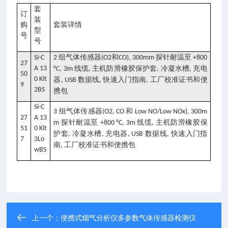
套
订
装
购
套装详情
型
号
号
组气体传感器
和
探针耐温至
Si-C
2
(O2
CO), 300mm
+800
27
A 13
线缆
主机防滑橡胶保护套
冷凝水槽
充电
°C, 3m
,
,
,
50
0 Kit
器
数据线
快速入门指南
工厂校准证书和便
, USB
,
,
9
2BS
携包
Si-C
组气体传感器
和
3
(O2, CO
Low NO/Low NOx), 300m
27
A 13
探针耐温至
线缆
主机防滑橡胶保
m
+800 °C, 3m
,
51
0 Kit
护套
冷凝水槽
充电器
数据线
快速入门指
,
,
, USB
,
7
3Lo
南
工厂校准证书和便携包
,
wBS
上一个：
便携式烟气分析仪多参数气体传感器检测仪