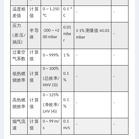
温度相
计算
0 ~ 1,250
0.1 °
-
-
差值
值
°C
C
压力
0.01
半导
-200 ~ +2
测量值
± 1%
±0.03
mba
-
差压
(
/
体
00 mbar
mbar
r
抽压
)
过量空
计算
0 ~ 999%
1 %
-
-
气系数
值
0 ~ 100%
低热燃
计算
0.1
-
-
总效率
(
/
烧效率
值
%
HHV (3))
0 ~ 125%
高热燃
计算
0.1
-
-
净效率
(
/
烧效率
值
%
LHV (4))
烟气流
计算
0 ~ 99 m/
0.1
-
-
速
值
s
m/s