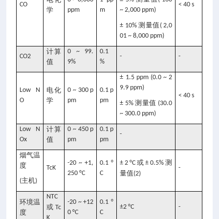
CO
< 40 s
学
ppm
m
~ 2,000 ppm)
测量值
± 10%
( 2,0
01 ~ 8,000 ppm)
计算
0 ~ 99.
0.1
CO2
-
-
值
9%
%
± 1.5 ppm (0.0 ~ 2
9.9 ppm)
Low N
电化
0 ~ 300 p
0.1 p
< 40 s
O
学
pm
pm
测量值
± 5%
(30.0
~ 300.0 ppm)
Low N
计算
0 ~ 450 p
0.1 p
-
Ox
值
pm
pm
烟气温
或
测
-20 ~ +1,
0.1 °
± 2 °C
± 0.5%
度
TcK
-
250 °C
C
量值
(2)
主机
(
)
NTC
环境温
-20 ~ +12
0.1 °
或
±2 °C
-
Tc
度
0 °C
C
K