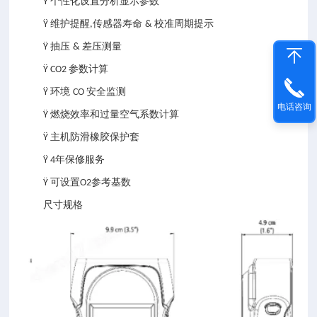
个性化设置分析显示参数
Ÿ
维护提醒
传感器寿命
校准周期提示
Ÿ
,
&
抽压
差压测量
Ÿ
&
参数计算
Ÿ CO2
环境
安全监测
Ÿ
CO
电话咨询
燃烧效率和过量空气系数计算
Ÿ
主机防滑橡胶保护套
Ÿ
年保修服务
Ÿ 4
可设置
参考基数
Ÿ
O2
尺寸规格