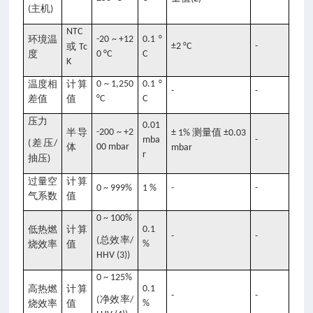
主机
(
)
NTC
环境温
-20 ~ +12
0.1 °
或
±2 °C
-
Tc
度
0 °C
C
K
温度相
计算
0 ~ 1,250
0.1 °
-
-
差值
值
°C
C
压力
0.01
半导
-200 ~ +2
测量值
± 1%
±0.03
mba
-
差压
(
/
体
00 mbar
mbar
r
抽压
)
过量空
计算
0 ~ 999%
1 %
-
-
气系数
值
0 ~ 100%
低热燃
计算
0.1
-
-
总效率
(
/
烧效率
值
%
HHV (3))
0 ~ 125%
高热燃
计算
0.1
-
-
净效率
(
/
烧效率
值
%