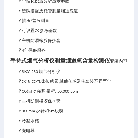
个性化设置分析显示参数
Ÿ
选购搭配皮托管测量烟道流速
Ÿ
抽压
差压测量
Ÿ
/
可设置
参考基数
Ÿ
O2
主机防滑橡胶保护套
Ÿ
年保修服务
Ÿ 4
手持式烟气分析仪测量烟道氧含量检测仪
套装内容
烟气分析仪
Ÿ Si-CA 230
气体传感器
其他传感器依套装不同而定
Ÿ O2 & CO
(
)
自动稀释
量程
Ÿ CO(
)
: 50,000 ppm
主机防滑橡胶保护套
Ÿ
探针和
线缆
Ÿ 300mm
3m
冷凝水槽
Ÿ
充电器
Ÿ