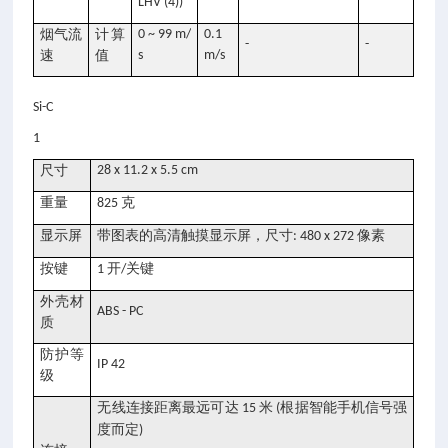
LHV (4))
烟气流
计算
0 ~ 99 m/
0.1
-
-
速
值
s
m/s
Si-C
1
尺寸
28 x 11.2 x 5.5 cm
重量
克
825
显示屏
带图表的高清触摸显示屏，尺寸
像素
: 480 x 272
按键
开
关键
1
/
外壳材
ABS - PC
质
防护等
IP 42
级
无线连接距离最远可达
米
根据智能手机信号强
15
(
度而定
)