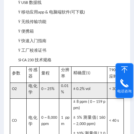
数据线
Ÿ USB
移动应用
电脑端软件
可下载
Ÿ
app &
(
)
无线传输功能
Ÿ
便携箱
Ÿ
快速入门指南
Ÿ
工厂校准证书
Ÿ
技术规格
Si-CA 230
传感
分辨
响
T90
精确度
参数
量程
(1)
器
率
应时间
电化
0.01
O2
0 ~ 25%
± 0.2% vol
< 30 s
电话咨询
学
%
± 8 ppm ( 0 ~ 159 p
pm)
测量值
电化
0 ~ 8,000
1 pp
± 5%
( 160
CO
< 40 s
学
ppm
m
~ 2,000 ppm)
测量值
± 10%
( 2,0