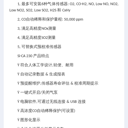
最多可安装
种气体传感器
1,
6
: O2, CO-H2, NO, Low NO, NO2,
和
Low NO2, SO2, Low SO2, H2S
CxHy
自动稀释和保护量程
2, CO
: 50,000 ppm
满足高精度
测量
3,
NOx
满足高精度
测量
4,
SO2
可替换式预校准传感器
5,
产品特点
Si-CA 230
符合人体工学设计
轻便、耐用
Ÿ
,
自动记录数据
生成报表
Ÿ
&
预提醒维护
传感器寿命评估
校准周期提示
Ÿ
,
&
一键式开启
关闭气泵
Ÿ
/
电脑软件
可通过无线连接
连接
Ÿ
,
& USB
高浓度
自动稀释保护
可设置
Ÿ
CO
(
)
图形化显示
Ÿ