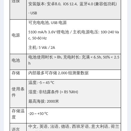
连接
安装版本
安卓
蓝牙
兼容低功耗
:
8.0, iOS 12.4,
4.0 (
)
- USB
可充电电池
电源
, USB
锂电池
主机电源电压
5100 mA/h 3.6V
/
: 100-240 Va
电源
c, 50-60 Hz
主机
: 5 Vdc / 2A
电池使用时长
充电时长
充满
> 8h,
:
< 6.5h, 50% < 2.5
电池
h
存储
内部最多可存储
组测量数据
2,000
温度
: -5 ~ 45 °C
使用条
湿度
非结露条件
:
(< 85 %RH)
件
最高海拔
米
: 2000
存储温
-20 ~ +50 °C
度
中文
英语
法语
德语
西班牙语
意大利语
荷兰
,
,
,
,
,
,
语言