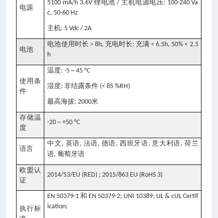
锂电池
主机电源电压
5100 mA/h 3.6V
/
: 100-240 Va
电源
c, 50-60 Hz
主机
: 5 Vdc / 2A
电池使用时长
充电时长
充满
> 8h,
:
< 6.5h, 50% < 2.5
电池
h
温度
: -5 ~ 45 °C
使用条
湿度
非结露条件
:
(< 85 %RH)
件
最高海拔
米
: 2000
存储温
-20 ~ +50 °C
度
中文
英语
法语
德语
西班牙语
意大利语
荷兰
,
,
,
,
,
,
语言
语
葡萄牙语
,
欧盟认
2014/53/EU (RED) ; 2015/863 EU (RoHS 3)
证
和
EN 50379-1
EN 50379-2; UNI 10389; UL & cUL Certif
ication;
执行标