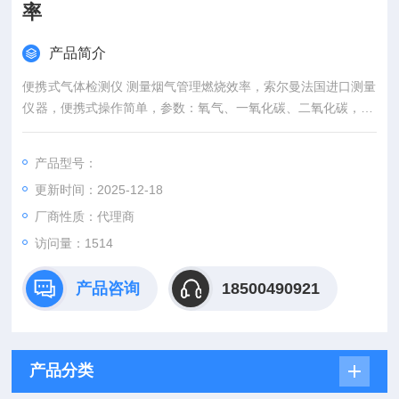
率
产品简介
便携式气体检测仪 测量烟气管理燃烧效率，索尔曼法国进口测量
仪器，便携式操作简单，参数：氧气、一氧化碳、二氧化碳，Si-
CA 030一氧化碳烟气分析仪为工程师检查和维护燃烧设备提供必
要的基础数据, 通过无线功能连接智能手机 App, 可自动生成数据
产品型号：
和图表报告。可用于冷凝壁挂炉及小型燃烧设备的调试和检测。
更新时间：2025-12-18
厂商性质：代理商
访问量：1514
产品咨询
18500490921
产品分类