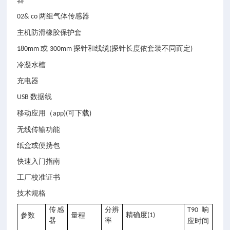
容
两组气体传感器
02& co
主机防滑橡胶保护套
或
探针和线缆
探针长度依套装不同而定
180mm
300mm
(
)
冷凝水槽
充电器
数据线
USB
移动应用（
可下载
app)(
)
无线传输功能
纸盒或便携包
快速入门指南
工厂校准证书
技术规格
传感
分辨
响
T90
精确度
参数
量程
(1)
器
率
应时间