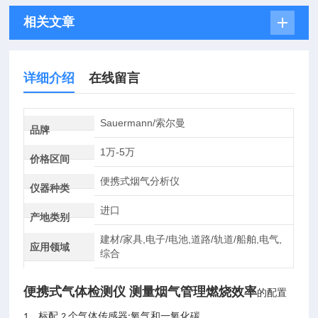
相关文章
详细介绍
在线留言
Sauermann/索尔曼
品牌
1万-5万
价格区间
便携式烟气分析仪
仪器种类
进口
产地类别
建材/家具,电子/电池,道路/轨道/船舶,电气,
应用领域
综合
便携式气体检测仪 测量烟气管理燃烧效率
的配置
，标配
个气体传感器
氧气和一氧化碳
1
2
: