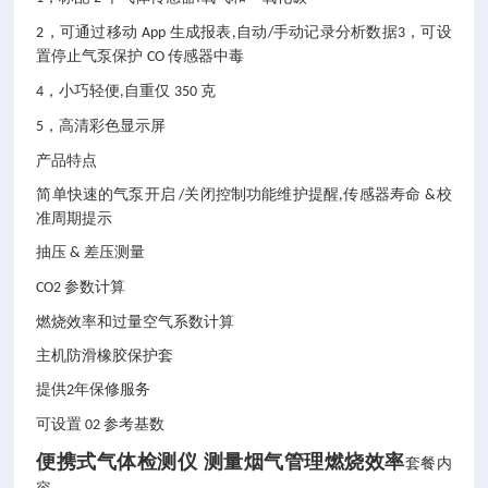
，可通过移动
生成报表
自动
手动记录分析数据
，可设
2
App
,
/
3
置停止气泵保护
传感器中毒
CO
，小巧轻便
自重仅
克
4
,
350
，高清彩色显示屏
5
产品特点
简单快速的气泵开启
关闭控制功能维护提醒
传感器寿命
校
/
,
&
准周期提示
抽压
差压测量
&
参数计算
CO2
燃烧效率和过量空气系数计算
主机防滑橡胶保护套
提供
年保修服务
2
可设置
参考基数
02
便携式气体检测仪 测量烟气管理燃烧效率
套餐内