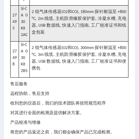
Si-C
组气体传感器
和
探针耐温至
2
(O2
CO), 180mm
+800
27
A 0
线缆
主机防滑橡胶保护套
冷凝水槽
充电
°C, 2m
,
,
,
49
30
器
数据线
快速入门指南
工厂校准证书和纸
, USB
,
,
5
Kit
盒包装
2AC
Si-C
组气体传感器
和
探针耐温至
2
(O2
CO), 300mm
+800
27
A 0
线缆
主机防滑橡胶保护套
冷凝水槽
充电
°C, 3m
,
,
,
49
30
器
数据线
快速入门指南
工厂校准证书和便
, USB
,
,
8
Kit
携包
2BS
售后服务
远程协助，售后支持
收到您的仪器后，我们的技术团队将按照规范程序
对其进行全面的检测及提供解决方案。
产品校准与维修
将您的产品返还之前，我们都会确保产品已完成检测。