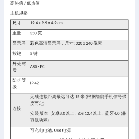
高热值
低热值
/
主机规格
尺寸
19.4 x 9.9 x 4.9 cm
重量
克
350
显示屏
彩色高清显示屏，尺寸
像素
: 320 x 240
按键
键
5
外壳材
ABS - PC
质
防护等
IP 42
级
无线连接距离最远可达
米
根据智能手机信号强
15
(
度而定
)
连接
安装版本
安卓
以上
以上
蓝牙
兼
:
8.0
, iOS 12.4
,
4.0 (
容低功耗
)
可充电电池
电源
, USB