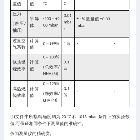
-
-
差值
值
°C
C
压力
0.01
半导
-200 ~ +2
测量值
± 1%
±0.03
mba
-
差压
(
/
体
00 mbar
mbar
r
抽压
)
过量空
计算
0 ~ 999%
1 %
-
-
气系数
值
0 ~ 100%
低热燃
计算
0.1
-
-
总效率
(
/
烧效率
值
%
HHV (3))
0 ~ 125%
高热燃
计算
0.1
-
-
净效率
(
/
烧效率
值
%
LHV (4))
文件中所指精确度均为
°
和
条件下的实验数
(1)
20
C
1013 mbar
值
可保证相同条件下测量值的准确性。
,
仅为测量仪的精确度。