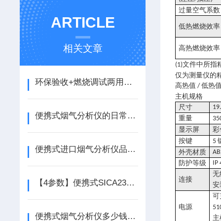
过量空气系数
ARTICLE
低热燃烧效率
相关文章
高热燃烧效率
文件中所指
(1)
仅为测量仪的
环保验收+燃烧调试两用，索尔曼便携式烟气分析仪使用指南
高热值
低热
/
主机规格
尺寸
19.
便携式烟气分析仪的日常维护、校准与常见故障排查
重量
35
显示屏
彩
按键
5
便携式进口烟气分析仪品牌推荐
外壳材质
AB
防护等级
IP
无
连接
【4参数】便携式SICA230进口烟气分析仪 高精度NOX/SO2测量
安
可
电源
51
便携式烟气分析仪多少钱?看看它的影响因素
主