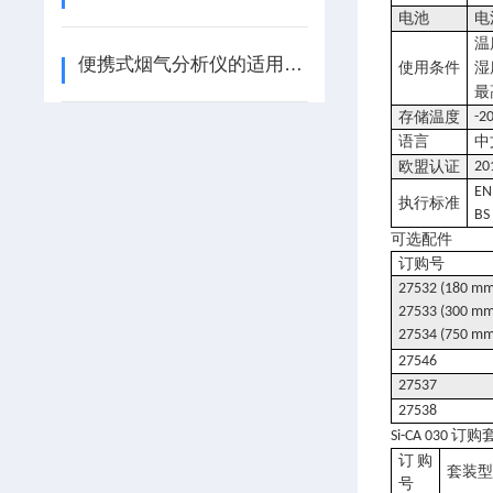
电池
电
温
便携式烟气分析仪的适用范围
使用条件
湿
最
存储温度
-2
语言
中
欧盟认证
20
EN
执行标准
BS
可选配件
订购号
27532 (180 mm
27533 (300 mm
27534 (750 mm
27546
27537
27538
订购
Si-CA 030
订购
套装
号