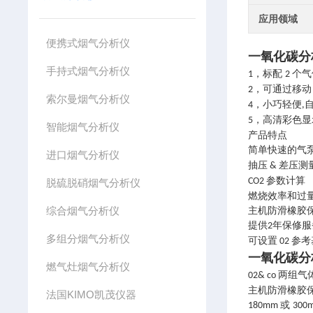
应用领域
便携式烟气分析仪
一氧化碳分
手持式烟气分析仪
，标配
个气
1
2
，可通过移
2
索尔曼烟气分析仪
，小巧轻便
4
,
，高清彩色显
5
智能烟气分析仪
产品特点
简单快速的气
进口烟气分析仪
抽压
差压测
&
参数计算
CO2
脱硫脱硝烟气分析仪
燃烧效率和过
综合烟气分析仪
主机防滑橡胶
提供
年保修服
2
多组分烟气分析仪
可设置
参考
02
一氧化碳分
燃气灶烟气分析仪
两组气
02& co
主机防滑橡胶
法国KIMO凯茂仪器
或
180mm
300