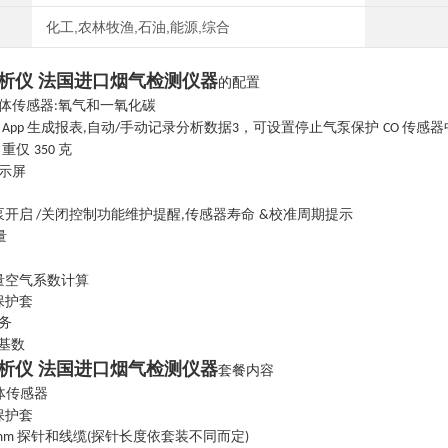
化工,农林牧渔,石油,能源,综合
析仪 法国进口烟气检测仪器
的配置
体传感器
氧气和一氧化碳
:
动
生成报表
自动
手动记录分析数据
，可设置停止气泵保护
传感器
App
,
/
3
CO
自重仅
克
350
示屏
泵开启
关闭控制功能维护提醒
传感器寿命
校准周期提示
/
,
&
量
量空气系数计算
保护套
务
基数
析仪 法国进口烟气检测仪器
套餐内容
体传感器
保护套
探针和线缆
探针长度依套装不同而定
mm
(
)