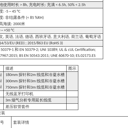
池使用时长
充电时长
充满
> 8h,
:
< 6.5h, 50% < 2.5h
度
: -5 ~ 45 °C
度
非结露条件
:
(< 85 %RH)
高海拔
米
: 2000
0 ~ +50 °C
文
英语
法语
德语
西班牙语
意大利语
荷兰语
葡萄牙语
,
,
,
,
,
,
,
14/53/EU (RED) ; 2015/863 EU (RoHS 3)
和
 50379-1
EN 50379-2; UNI 10389; UL & cUL Certification;
 7967:2015; BS EN 50543:2011; UNE 60670-10; ES.02173.ES
描述
图示
探针和
线缆和冷凝水槽
)
180mm
2m
)
探针和
线缆和冷凝水槽
300mm
3m
)
探针和
线缆和冷凝水槽
750mm
3m
无线蓝牙打印机
烟气分析专用延长线缆
3m
差压软管套件
套装
型号
套装详情