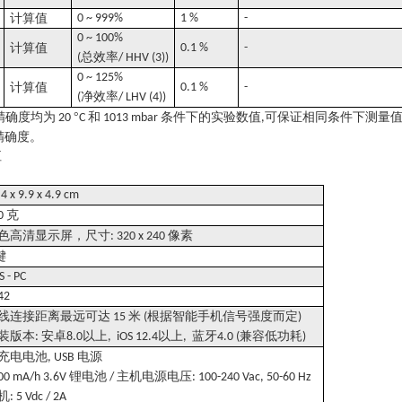
计算值
0 ~ 999%
1 %
-
0 ~ 100%
计算值
0.1 %
-
总效率
(
/ HHV (3))
0 ~ 125%
计算值
0.1 %
-
净效率
(
/ LHV (4))
精确度均为
°
和
条件下的实验数值
可保证相同条件下测量
20
C
1013 mbar
,
精确度。
值
4 x 9.9 x 4.9 cm
克
0
色高清显示屏，尺寸
像素
: 320 x 240
键
S - PC
 42
线连接距离最远可达
米
根据智能手机信号强度而定
15
(
)
装版本
安卓
以上
以上
蓝牙
兼容低功耗
:
8.0
, iOS 12.4
,
4.0 (
)
充电电池
电源
, USB
锂电池
主机电源电压
00 mA/h 3.6V
/
: 100-240 Vac, 50-60 Hz
机
: 5 Vdc / 2A