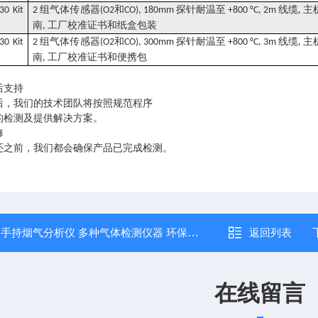
组气体传感器
和
探针耐温至
线缆
主
30 Kit
2
(O2
CO), 180mm
+800 °C, 2m
,
南
工厂校准证书和纸盒包装
,
组气体传感器
和
探针耐温至
线缆
主
30 Kit
2
(O2
CO), 300mm
+800 °C, 3m
,
南
工厂校准证书和便携包
,
后支持
后，我们的技术团队将按照规范程序
的检测及提供解决方案。
修
还之前，我们都会确保产品已完成检测。
：
手持烟气分析仪 多种气体检测仪器 环保监测
返回列表
在线留言