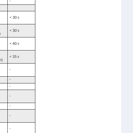
-
< 30 s
< 30 s
)
< 40 s
< 35 s
m)
-
-
-
-
-
-
-