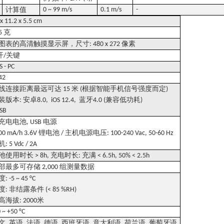
计算值
0 ~ 99 m/s
0.1 m/s
-
 x 11.2 x 5.5 cm
克
5
图表的高清触摸显示屏，尺寸
像素
: 480 x 272
开
关键
/
S - PC
 42
线连接距离最远可达
米
根据智能手机信号强度而定
15
(
)
装版本
安卓
蓝牙
兼容低功耗
:
8.0, iOS 12.4,
4.0 (
)
USB
充电电池
电源
, USB
锂电池
主机电源电压
00 mA/h 3.6V
/
: 100-240 Vac, 50-60 Hz
机
: 5 Vdc / 2A
池使用时长
充电时长
充满
> 8h,
:
< 6.5h, 50% < 2.5h
部最多可存储
组测量数据
2,000
度
: -5 ~ 45 °C
度
非结露条件
:
(< 85 %RH)
高海拔
米
: 2000
0 ~ +50 °C
文
英语
法语
德语
西班牙语
意大利语
荷兰语
葡萄牙语
,
,
,
,
,
,
,