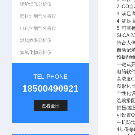
锅炉烟气分析仪
2, CO自动
3, 满足高
壁挂炉烟气分析仪
4, 满足高
电化学烟气分析仪
5, 可替
Si-CA 2
燃烧效率分析仪
符合人体工
自动记录数
氮氧化物分析仪
预提醒维护
一键式开启
电脑软件,可
TEL-PHONE
高浓度CO
18500490921
图形化显
个性化设
选购搭配皮
查看全部
抽压/差
可设置O2
主机防滑
4年保修