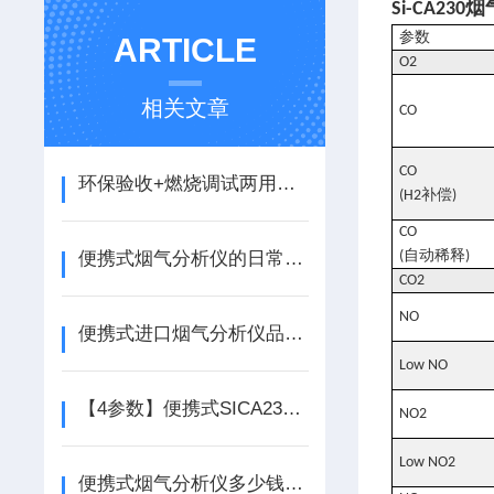
Si-CA230
烟
参数
ARTICLE
O2
相关文章
CO
CO
环保验收+燃烧调试两用，索尔曼便携式烟气分析仪使用指南
补偿
(H2
)
CO
自动稀释
便携式烟气分析仪的日常维护、校准与常见故障排查
(
)
CO2
NO
便携式进口烟气分析仪品牌推荐
Low NO
【4参数】便携式SICA230进口烟气分析仪 高精度NOX/SO2测量
NO2
Low NO2
便携式烟气分析仪多少钱?看看它的影响因素