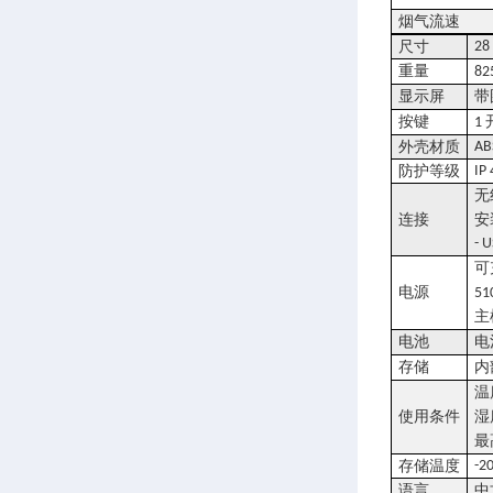
烟气流速
尺寸
28
重量
82
显示屏
带
按键
1
外壳材质
AB
防护等级
IP
无
连接
安
- 
可
电源
51
主
电池
电
存储
内
温
使用条件
湿
最
存储温度
-2
语言
中