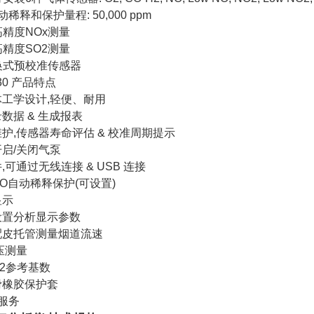
稀释和保护量程: 50,000 ppm
精度NOx测量
精度SO2测量
换式预校准传感器
30 产品特点
学设计,轻便、耐用
据 & 生成报表
,传感器寿命评估 & 校准周期提示
/关闭气泵
通过无线连接 & USB 连接
自动稀释保护(可设置)
示
置分析显示参数
托管测量烟道流速
压测量
参考基数
橡胶保护套
服务