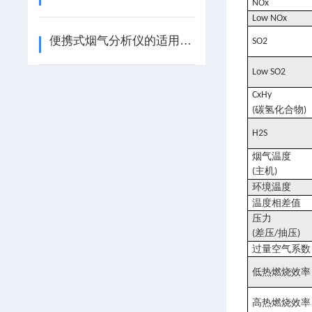
NOx
Low NOx
便携式烟气分析仪的适用范围
SO2
Low SO2
CxHy
碳氢化合物
(
)
H2S
烟气温度
主机
(
)
环境温度
温度相差值
压力
差压
抽压
(
/
)
过量空气系数
低热燃烧效率
高热燃烧效率