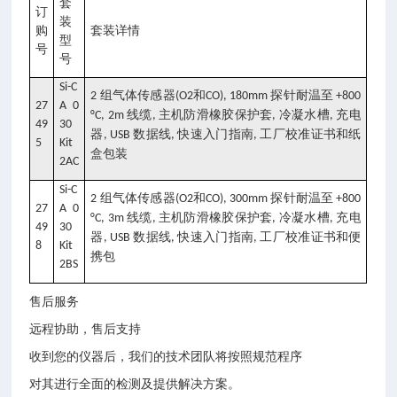
套
订
装
购
套装详情
型
号
号
Si-C
组气体传感器
和
探针耐温至
2
(O2
CO), 180mm
+800
27
A 0
线缆
主机防滑橡胶保护套
冷凝水槽
充电
°C, 2m
,
,
,
49
30
器
数据线
快速入门指南
工厂校准证书和纸
, USB
,
,
5
Kit
盒包装
2AC
Si-C
组气体传感器
和
探针耐温至
2
(O2
CO), 300mm
+800
27
A 0
线缆
主机防滑橡胶保护套
冷凝水槽
充电
°C, 3m
,
,
,
49
30
器
数据线
快速入门指南
工厂校准证书和便
, USB
,
,
8
Kit
携包
2BS
售后服务
远程协助，售后支持
收到您的仪器后，我们的技术团队将按照规范程序
对其进行全面的检测及提供解决方案。