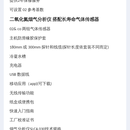
提供
年保修服务
2
可设置
参考基数
02
二氧化氮烟气分析仪 搭配长寿命气体传感器
两组气体传感器
02& co
主机防滑橡胶保护套
或
探针和线缆
探针长度依套装不同而定
180mm
300mm
(
)
冷凝水槽
充电器
数据线
USB
移动应用（
可下载
app)(
)
无线传输功能
纸盒或便携包
快速入门指南
工厂校准证书
技术规格
烟气分析仪Si-CA 030