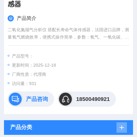
感器
产品简介
二氧化氮烟气分析仪 搭配长寿命气体传感器，法国进口品牌，测
量氧气燃烧效率，便携式操作简单，参数：氧气、一氧化碳、二
氧化碳，Si-CA 030一氧化碳烟气分析仪为工程师检查和维护燃
烧设备提供必要的基础数据, 通过无线功能连接智能手机 App, 可
产品型号：
自动生成数据和图表报告。可用于冷凝壁挂炉及小型燃烧设备的
更新时间：2025-12-18
调试和检测。
厂商性质：代理商
访问量：931
产品咨询
18500490921
产品分类