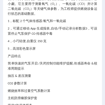
小觑。它主要用于测量氧气（O₂）、一氧化碳（CO）并计算
二氧化碳（CO₂）等关键气体参数，为工程师提供燃烧设备运
行状态的基础数据。
，标配
个气体传感器
氧气和一氧化碳
1
2
:
，可通过移动
生成报表
自动
手动记录分析数据
，可设
2
App
,
/
3
置停止气泵保护
传感器中毒
CO
，小巧轻便
自重仅
克
4
,
350
，高清彩色显示屏
5
产品特点
简单快速的气泵开启
关闭控制功能维护提醒
传感器寿命
校
/
,
&
准周期提示
抽压
差压测量
&
参数计算
CO2
燃烧效率和过量空气系数计算
主机防滑橡胶保护套