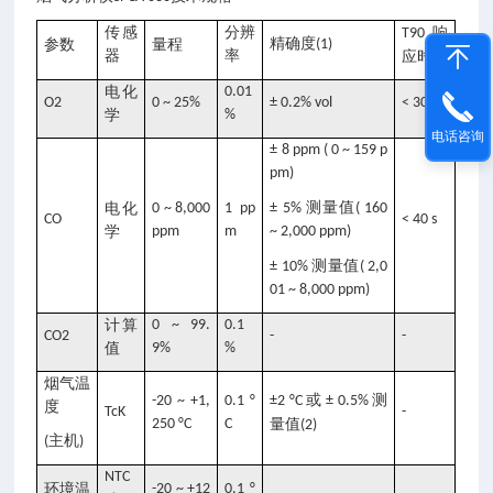
传感
分辨
响
T90
精确度
参数
量程
(1)
器
率
应时间
电化
0.01
O2
0 ~ 25%
± 0.2% vol
< 30 s
学
%
电话咨询
± 8 ppm ( 0 ~ 159 p
pm)
测量值
电化
0 ~ 8,000
1 pp
± 5%
( 160
CO
< 40 s
学
ppm
m
~ 2,000 ppm)
测量值
± 10%
( 2,0
01 ~ 8,000 ppm)
计算
0 ~ 99.
0.1
CO2
-
-
值
9%
%
烟气温
或
测
-20 ~ +1,
0.1 °
±2 °C
± 0.5%
度
TcK
-
250 °C
C
量值
(2)
主机
(
)
NTC
环境温
-20 ~ +12
0.1 °