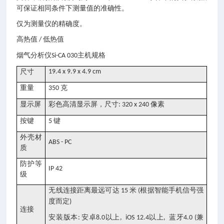
可保证相同条件下测量值的准确性。
仅为测量仪的精确度。
高热值
低热值
/
主机规格
烟气分析仪Si-CA 030
尺寸
19.4 x 9.9 x 4.9 cm
重量
克
350
显示屏
彩色高清显示屏，尺寸
像素
: 320 x 240
按键
键
5
外壳材
ABS - PC
质
防护等
IP 42
级
无线连接距离最远可达
米
根据智能手机信号强
15
(
度而定
)
连接
安装版本
安卓
以上
以上
蓝牙
兼
:
8.0
, iOS 12.4
,
4.0 (