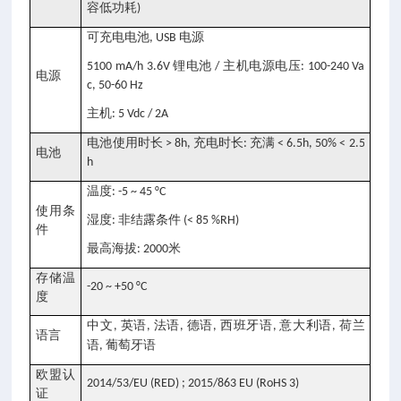
容低功耗
)
可充电电池
电源
, USB
锂电池
主机电源电压
5100 mA/h 3.6V
/
: 100-240 Va
电源
c, 50-60 Hz
主机
: 5 Vdc / 2A
电池使用时长
充电时长
充满
> 8h,
:
< 6.5h, 50% < 2.5
电池
h
温度
: -5 ~ 45 °C
使用条
湿度
非结露条件
:
(< 85 %RH)
件
最高海拔
米
: 2000
存储温
-20 ~ +50 °C
度
中文
英语
法语
德语
西班牙语
意大利语
荷兰
,
,
,
,
,
,
语言
语
葡萄牙语
,
欧盟认
2014/53/EU (RED) ; 2015/863 EU (RoHS 3)
证