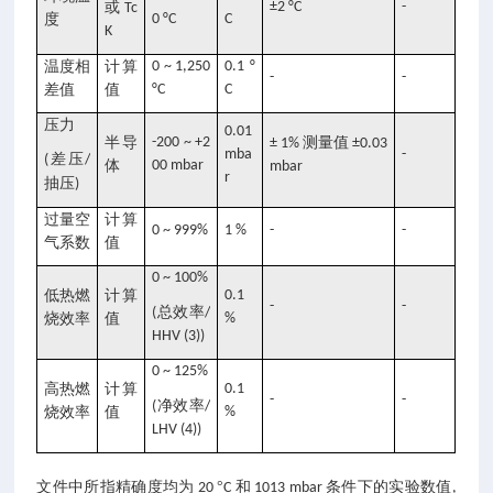
或
±2 °C
-
Tc
度
0 °C
C
K
温度相
计算
0 ~ 1,250
0.1 °
-
-
差值
值
°C
C
压力
0.01
半导
-200 ~ +2
测量值
± 1%
±0.03
mba
-
差压
(
/
体
00 mbar
mbar
r
抽压
)
过量空
计算
0 ~ 999%
1 %
-
-
气系数
值
0 ~ 100%
低热燃
计算
0.1
-
-
总效率
(
/
烧效率
值
%
HHV (3))
0 ~ 125%
高热燃
计算
0.1
-
-
净效率
(
/
烧效率
值
%
LHV (4))
文件中所指精确度均为
°
和
条件下的实验数值
20
C
1013 mbar
,