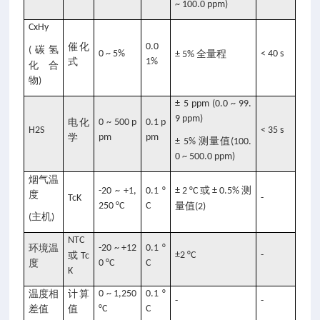
~ 100.0 ppm)
CxHy
催化
0.0
碳氢
(
0 ~ 5%
全量程
< 40 s
± 5%
式
1%
化合
物
)
± 5 ppm (0.0 ~ 99.
9 ppm)
电化
0 ~ 500 p
0.1 p
H2S
< 35 s
学
pm
pm
测量值
± 5%
(100.
0 ~ 500.0 ppm)
烟气温
或
测
-20 ~ +1,
0.1 °
± 2 °C
± 0.5%
度
TcK
-
250 °C
C
量值
(2)
主机
(
)
NTC
环境温
-20 ~ +12
0.1 °
或
±2 °C
-
Tc
度
0 °C
C
K
温度相
计算
0 ~ 1,250
0.1 °
-
-
差值
值
°C
C