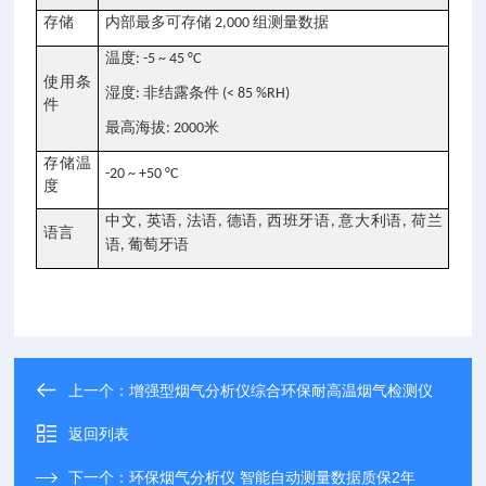
存储
内部最多可存储
组测量数据
2,000
温度
: -5 ~ 45 °C
使用条
湿度
非结露条件
:
(< 85 %RH)
件
最高海拔
米
: 2000
存储温
-20 ~ +50 °C
度
中文
英语
法语
德语
西班牙语
意大利语
荷兰
,
,
,
,
,
,
语言
语
葡萄牙语
,
上一个：
增强型烟气分析仪综合环保耐高温烟气检测仪
返回列表
下一个：
环保烟气分析仪 智能自动测量数据质保2年