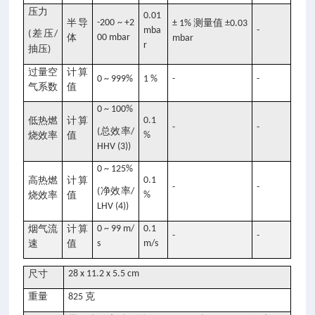
压力
0.01
半导
-200 ~ +2
测量值
± 1%
±0.03
mba
-
差压
(
/
体
00 mbar
mbar
r
抽压
)
过量空
计算
0 ~ 999%
1 %
-
-
气系数
值
0 ~ 100%
低热燃
计算
0.1
-
-
总效率
(
/
烧效率
值
%
HHV (3))
0 ~ 125%
高热燃
计算
0.1
-
-
净效率
(
/
烧效率
值
%
LHV (4))
烟气流
计算
0 ~ 99 m/
0.1
-
-
速
值
s
m/s
尺寸
28 x 11.2 x 5.5 cm
重量
克
825