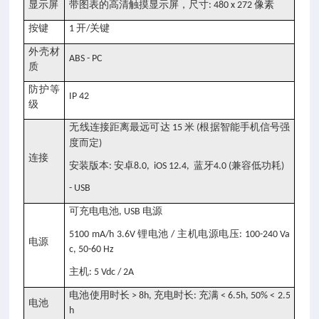
显示屏
带图表的高清触摸显示屏，尺寸
像素
: 480 x 272
按键
开
关键
1
/
外壳材
ABS - PC
质
防护等
IP 42
级
无线连接距离最远可达
米
根据智能手机信号强
15
(
度而定
)
连接
安装版本
安卓
蓝牙
兼容低功耗
:
8.0, iOS 12.4,
4.0 (
)
- USB
可充电电池
电源
, USB
锂电池
主机电源电压
5100 mA/h 3.6V
/
: 100-240 Va
电源
c, 50-60 Hz
主机
: 5 Vdc / 2A
电池使用时长
充电时长
充满
> 8h,
:
< 6.5h, 50% < 2.5
电池
h