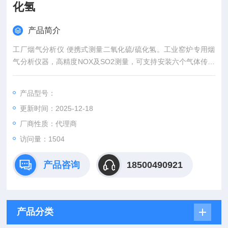
化氢
产品简介
工厂烟气分析仪 便携式测量二氧化硫/硫化氢。工业窑炉专用烟
气分析仪器，高精度NOX及SO2测量，可支持安装六个气体传感
器，适用大部分应用场景，并具备多种分析和计算功能，适用于
燃烧器、锅炉调试、内燃机和其他工业燃烧。参数：O2/CO/CO
产品型号：
2/NO/NO2/NOx/SO2/CxHy/H2S
更新时间：2025-12-18
厂商性质：代理商
访问量：1504
产品咨询
18500490921
产品分类