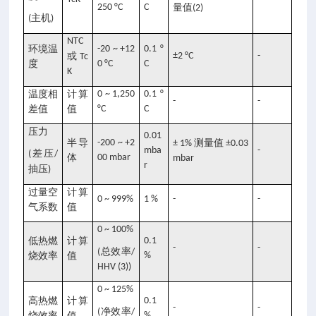
250 °C
C
量值
(2)
主机
(
)
NTC
环境温
-20 ~ +12
0.1 °
或
±2 °C
-
Tc
度
0 °C
C
K
温度相
计算
0 ~ 1,250
0.1 °
-
-
差值
值
°C
C
压力
0.01
半导
-200 ~ +2
测量值
± 1%
±0.03
mba
-
差压
(
/
体
00 mbar
mbar
r
抽压
)
过量空
计算
0 ~ 999%
1 %
-
-
气系数
值
0 ~ 100%
低热燃
计算
0.1
-
-
总效率
(
/
烧效率
值
%
HHV (3))
0 ~ 125%
高热燃
计算
0.1
-
-
净效率
(
/
烧效率
值
%