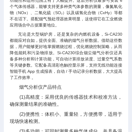
功能性和适用范围上有了大幅提升。这款分析仪最多可安装 6
个气体传感器，能够支持更多种类气体参数的测量，像氮氧化
物（NOx）、二氧化硫（SO₂）以及碳氢化合物（CxHy）等都
不在话下。搭配烟气预处理器效果明显，这使得它在工业燃烧
应用场合中占据重要地位。
无论是大型锅炉房，还是复杂的内燃机设备，Si-CA230
都能应对自如，提供全面、准确的烟气分析数据。借助这些数
据，用户能够更好地掌握燃烧过程，优化燃烧控制策略，从而
降低能耗和污染物排放。Si-CA230综合烟尘烟气分析仪还具
备多种分析和计算功能，可自动计算排放浓度、过量空气系数
等关键参数。它配备高清彩色触控显示屏，支持无线功能连接
智能手机 App 生成报表，自动 / 手动记录分析数据，大大提高
了工作效率 。
烟气分析仪产品特点
(1)高精度：采用优良的传感器技术和校准方法，
确保测量结果的准确性。
(2)便携性：体积小、重量轻，方便携带，适用于
现场快速检测。
(3)多功能：可同时测量多种气体成分，并具备温