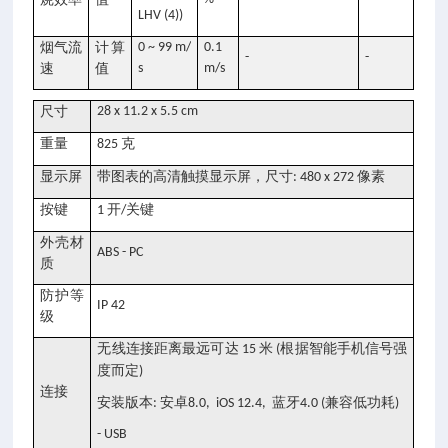
LHV (4))
烟气流
计算
0 ~ 99 m/
0.1
-
-
速
值
s
m/s
尺寸
28 x 11.2 x 5.5 cm
重量
克
825
显示屏
带图表的高清触摸显示屏，尺寸
像素
: 480 x 272
按键
开
关键
1
/
外壳材
ABS - PC
质
防护等
IP 42
级
无线连接距离最远可达
米
根据智能手机信号强
15
(
度而定
)
连接
安装版本
安卓
蓝牙
兼容低功耗
:
8.0, iOS 12.4,
4.0 (
)
- USB