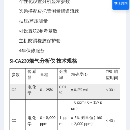
个性化设置分析显示参数
电话咨询
选购搭配皮托管测量烟道流速
抽压/差压测量
可设置O2参考基数
主机防滑橡胶保护套
4年保修服务
技术规格
Si-CA230
烟气分析仪
传感
分辨
响
T90
精确度
参数
量程
(1)
器
率
应时间
电化
0.01
O2
0 ~ 25%
± 0.2% vol
< 30 s
学
%
± 8 ppm ( 0 ~ 159 p
pm)
测量值
电化
0 ~ 8,000
1 pp
± 5%
( 160
CO
< 40 s
学
ppm
m
~ 2,000 ppm)