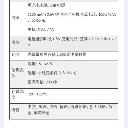
可充电电池
电源
, USB
锂电池
主机电源电压
5100 mA/h 3.6V
/
: 100-240 Va
电源
c, 50-60 Hz
主机
: 5 Vdc / 2A
电池使用时长
充电时长
充满
> 8h,
:
< 6.5h, 50% < 2.5
电池
h
存储
内部最多可存储
组测量数据
2,000
温度
: -5 ~ 45 °C
使用条
湿度
非结露条件
:
(< 85 %RH)
件
最高海拔
米
: 2000
存储温
-20 ~ +50 °C
度
中文
英语
法语
德语
西班牙语
意大利语
荷兰
,
,
,
,
,
,
语言
语
葡萄牙语
,