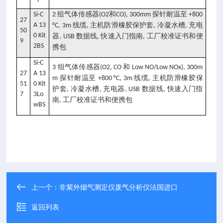
组气体传感器
和
探针耐温至
Si-C
2
(O2
CO), 300mm
+800
27
A 13
线缆
主机防滑橡胶保护套
冷凝水槽
充电
°C, 3m
,
,
,
50
0 Kit
器
数据线
快速入门指南
工厂校准证书和便
, USB
,
,
9
2BS
携包
Si-C
组气体传感器
和
3
(O2, CO
Low NO/Low NOx), 300m
27
A 13
探针耐温至
线缆
主机防滑橡胶保
m
+800 °C, 3m
,
51
0 Kit
护套
冷凝水槽
充电器
数据线
快速入门指
,
,
, USB
,
7
3Lo
南
工厂校准证书和便携包
,
wBS
上一个：
非紫外烟气测定仪废气分析仪法国进口
返回列表