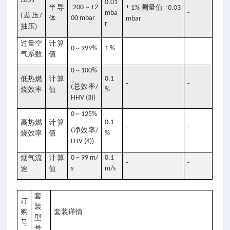
0.01
半导
-200 ~ +2
测量值
± 1%
±0.03
mba
-
差压
(
/
体
00 mbar
mbar
r
抽压
)
过量空
计算
0 ~ 999%
1 %
-
-
气系数
值
0 ~ 100%
低热燃
计算
0.1
-
-
总效率
(
/
烧效率
值
%
HHV (3))
0 ~ 125%
高热燃
计算
0.1
-
-
净效率
(
/
烧效率
值
%
LHV (4))
烟气流
计算
0 ~ 99 m/
0.1
-
-
速
值
s
m/s
套
订
装
购
套装详情
型
号
号