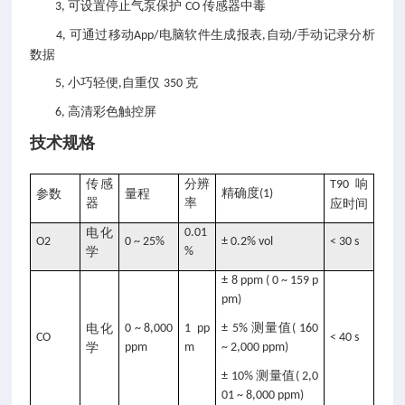
可设置停止气泵保护
传感器中毒
3,
CO
可通过移动
电脑软件生成报表
自动
手动记录分析
4,
App/
,
/
数据
小巧轻便
自重仅
克
5,
,
350
高清彩色触控屏
6,
技术规格
传感
分辨
响
T90
精确度
参数
量程
(1)
器
率
应时间
电化
0.01
O2
0 ~ 25%
± 0.2% vol
< 30 s
学
%
± 8 ppm ( 0 ~ 159 p
pm)
测量值
电化
0 ~ 8,000
1 pp
± 5%
( 160
CO
< 40 s
学
ppm
m
~ 2,000 ppm)
测量值
± 10%
( 2,0
01 ~ 8,000 ppm)