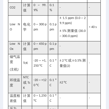
计算
0 ~ 99.
0.1
CO2
-
-
值
9%
%
± 1.5 ppm (0.0 ~ 2
9.9 ppm)
Low N
电化
0 ~ 300 p
0.1 p
< 40 s
O
学
pm
pm
测量值
± 5%
(30.0
~ 300.0 ppm)
Low N
计算
0 ~ 450 p
0.1 p
-
Ox
值
pm
pm
烟气温
或
测
-20 ~ +1,
0.1 °
± 2 °C
± 0.5%
度
TcK
-
250 °C
C
量值
(2)
主机
(
)
NTC
环境温
-20 ~ +12
0.1 °
或
±2 °C
-
Tc
度
0 °C
C
K
温度相
计算
0 ~ 1,250
0.1 °
-
-
差值
值
°C
C
压力