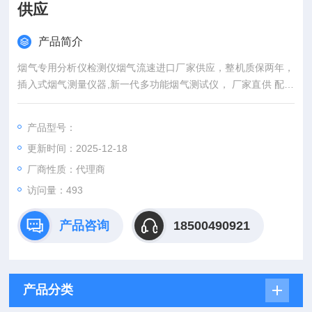
供应
产品简介
烟气专用分析仪检测仪烟气流速进口厂家供应，整机质保两年，
插入式烟气测量仪器,新一代多功能烟气测试仪， 厂家直供 配备
O2/CO/NO或LowNO传感器，多功能 Si-CA130烟气分析仪 氮氧
化物检测仪 智能便携，根据烟气数据调试锅炉设备，索尔曼Si-C
产品型号：
A130具有大尺寸的彩色高清触控显示屏，参数O2, CO, CO2, N
更新时间：2025-12-18
O, NOx
厂商性质：代理商
访问量：493
产品咨询
18500490921
产品分类