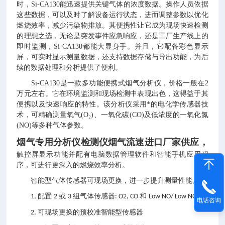
时，Si-CA130能迅速提供关键气体的浓度数据。操作人员依据
这些数据，可以及时了解设备运行状态，进而调整参数以优化
燃烧效率，减少污染物排放。其便携性让它成为现场快速检测
的理想之选，无论是突发事件应急响应，还是工厂生产线上的
即时监测，Si-CA130都能大显身手。并且，它配备彩色显示
屏，可实时显示测量数据，还支持数据存储与导出功能，为后
续的数据处理和分析提供了便利。
Si-CA130是一款多功能便携式烟气分析仪，价格一般在2
万元左右。它在环境监测和现场检测中表现出色，这得益于其
便携以及快速响应的特性。该分析仪采用*的电化学传感器技
术，可精确测量氧气(O₂)、一氧化碳(CO)及低浓度的一氧化氮
(NO)等多种气体参数。
烟气专用分析仪检测仪烟气流速进口厂家供应，
触控屏显示功能并配有电脑数据管理软件和智能手机应用程
序，可进行更深入的燃烧效率分析。
智能型气体传感器可现场更换，进一步提升测量性能。
配置
或
组气体传感器
和
1,
2
3
: O2, CO
Low NO/ Low NOx
电话咨询
可现场更换的预校准智能型传感器
2,