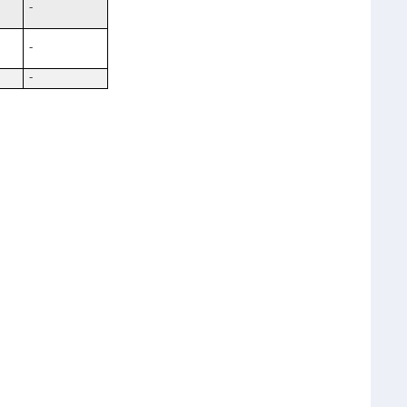
-
-
-