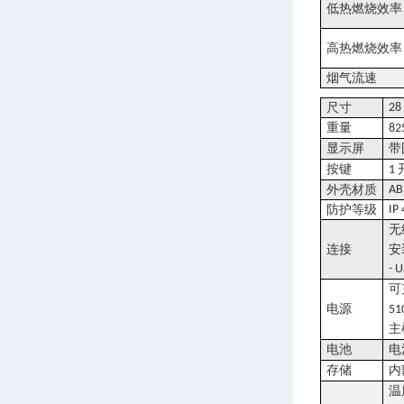
低热燃烧效率
高热燃烧效率
烟气流速
尺寸
28
重量
82
显示屏
带
按键
1
外壳材质
AB
防护等级
IP
无
连接
安
- 
可
电源
51
主
电池
电
存储
内
温