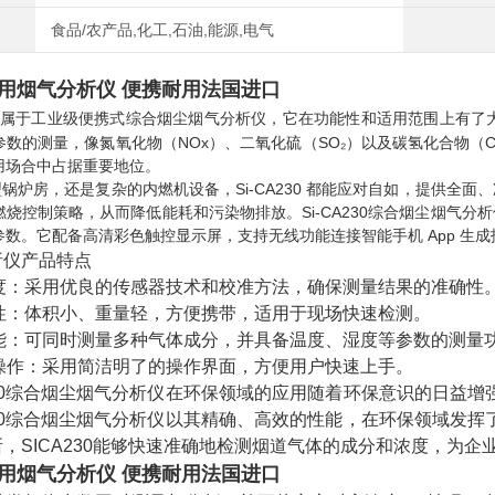
食品/农产品,化工,石油,能源,电气
用烟气分析仪 便携耐用法国进口
A230属于工业级便携式综合烟尘烟气分析仪，它在功能性和适用范围上有了
参数的测量，像氮氧化物（NOx）、二氧化硫（SO₂）以及碳氢化合物（
用场合中占据重要地位。
炉房，还是复杂的内燃机设备，Si-CA230 都能应对自如，提供全面
燃烧控制策略，从而降低能耗和污染物排放。Si-CA230综合烟尘烟气
数。它配备高清彩色触控显示屏，支持无线功能连接智能手机 App 生成
仪产品特点
度：采用优良的传感器技术和校准方法，确保测量结果的准确性
性：体积小、重量轻，方便携带，适用于现场快速检测。
能：可同时测量多种气体成分，并具备温度、湿度等参数的测量
操作：采用简洁明了的操作界面，方便用户快速上手。
30综合烟尘烟气分析仪在环保领域的应用随着环保意识的日益增
230综合烟尘烟气分析仪以其精确、高效的性能，在环保领域发
，SICA230能够快速准确地检测烟道气体的成分和浓度，为
用烟气分析仪 便携耐用法国进口