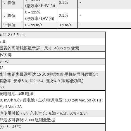
计算值
0.1 %
-
总效率
(
/ HHV (3))
0 ~ 125%
计算值
0.1 %
-
净效率
(
/ LHV (4))
计算值
0 ~ 99 m/s
0.1 m/s
-
 x 11.2 x 5.5 cm
克
5
图表的高清触摸显示屏，尺寸
像素
: 480 x 272
开
关键
/
S - PC
 42
线连接距离最远可达
米
根据智能手机信号强度而定
15
(
)
装版本
安卓
蓝牙
兼容低功耗
:
8.0, iOS 12.4,
4.0 (
)
USB
充电电池
电源
, USB
锂电池
主机电源电压
00 mA/h 3.6V
/
: 100-240 Vac, 50-60 Hz
机
: 5 Vdc / 2A
池使用时长
充电时长
充满
> 8h,
:
< 6.5h, 50% < 2.5h
部最多可存储
组测量数据
2,000
度
: -5 ~ 45 °C