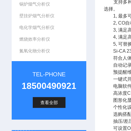
支持多
锅炉烟气分析仪
选择。
壁挂炉烟气分析仪
1, 最多可安装6
2, CO自动
电化学烟气分析仪
3, 满足高
4, 满足高
燃烧效率分析仪
5, 可替
氮氧化物分析仪
Si-CA 2
符合人体工
自动记录数
预提醒维护
TEL-PHONE
一键式开启
18500490921
电脑软件,可
高浓度CO
图形化显
查看全部
个性化设
选购搭配皮
抽压/差
可设置O2