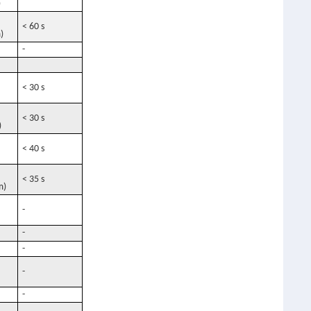
)
< 60 s
)
-
< 30 s
< 30 s
)
< 40 s
< 35 s
m)
-
-
-
-
-