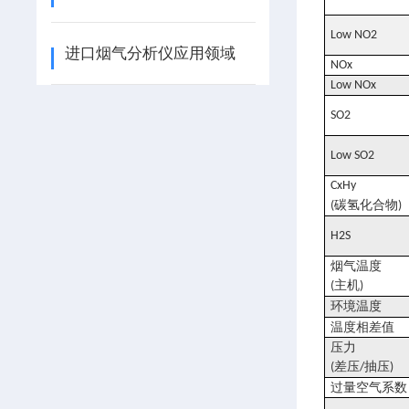
Low NO2
进口烟气分析仪应用领域
NOx
Low NOx
SO2
Low SO2
CxHy
碳氢化合物
(
)
H2S
烟气温度
主机
(
)
环境温度
温度相差值
压力
差压
抽压
(
/
)
过量空气系数