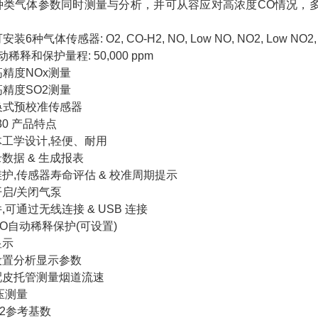
种类气体参数同时测量与分析，并可从容应对高浓度CO情况，
种气体传感器: O2, CO-H2, NO, Low NO, NO2, Low NO2, SO
稀释和保护量程: 50,000 ppm
精度NOx测量
精度SO2测量
换式预校准传感器
30 产品特点
学设计,轻便、耐用
据 & 生成报表
,传感器寿命评估 & 校准周期提示
/关闭气泵
通过无线连接 & USB 连接
自动稀释保护(可设置)
示
置分析显示参数
托管测量烟道流速
压测量
参考基数