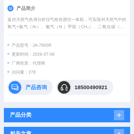
产品简介
返控天然气色谱分析仪气相色谱仪一体机，可实现对天然气中的
氧气+氩气（Ar）、氮气（N ）甲烷（CH₄）、二氧化碳（CO
₂）、乙烷（C2H6）、丙烷（C3H8）的一次进样全分析。利用
专用工作站软件自动计算出被检测气组分含量、高热值、低热
产品型号：JA-7900R
值、密度、相对密、气化率等自动生成报表的一种专用仪器。
更新时间：2026-07-06
厂商性质：代理商
访问量：278
产品咨询
18500490921
产品分类
相关文章