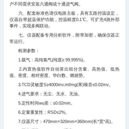
户不同需求安装六通阀或十通进气阀。
六、配套标准色谱仪电路主板，具有五路控温设定，
仪器自带超温保护功能，控温精度0.1℃。可扩充4路外部
事件，实现多阀联动。
七、仪器配备专用分析软件，附带加密，确保仪器正
常运行。
检测参数：
1.载气：高纯氢气(纯度≥ 99.995%)。
2.内置热值软件自动算出组分含量、高热值、低热
值、密度、相对密度、华白数、燃烧势。
3.TCD灵敏度S≥4000mv.ml/mg(苯)噪音≤0.02mv。
4.进气要求：无尘、无水、无油。
5.定性时间wu差：≤0.02min。
6.定量重复性：RSD≤2%。
7.仪器尺寸：470mm×320mm×360mm(长*宽*高)。