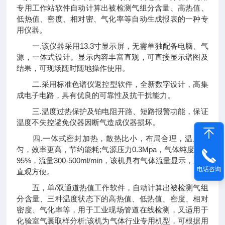
专用工作站软件自动计算出被检测气组分含量、高热值、
低热值、密度、相对密、气化率等自动生成报表的一种专
用仪器。
一.该仪器采用13.3寸显示屏，无需单独配备电脑、气
源，一体式设计。显示内容丰富直观，可直接显示谱图及
结果，可现场随时随地操作使用。
二.采用标准色谱仪返控型软件，全新数字设计，高集
成电子电路，具有优良的可靠性及抗干扰能力。
三.温度过热保护及铂电阻开路、短路报警功能，保证
温度不失控避免仪器因断气造成仪器损坏。
四.一体式密封加热，散热比小，布局合理，温度均
匀，效率更高，节约能耗;气源压力0.3Mpa，气体纯度99.9
95%，流量300-500ml/min，该机具有气体流量显示，观测
电话咨询
直观方便。
五，单/双通道热值工作软件，自动计算出被检测气组
分含量、三种温度状态下的高热值、低热值、密度、相对
密度、气化率等，用于工业现场管道在线检测，又适用于
化验室气囊取样分析;该机为气体行业专用机型，可根据用