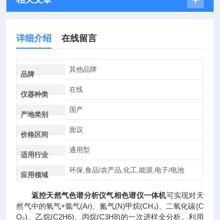
详细介绍
在线留言
其他品牌
品牌
在线
仪器种类
国产
产地类别
面议
价格区间
通用型
适用行业
环保,食品/农产品,化工,能源,电子/电池
应用领域
返控天然气色谱分析仪气相色谱仪一体机
可实现对天
然气中的氧气+氩气(Ar)、氮气(N)甲烷(CH₄)、二氧化碳(C
O₂)、乙烷(C2H6)、丙烷(C3H8)的一次进样全分析。利用