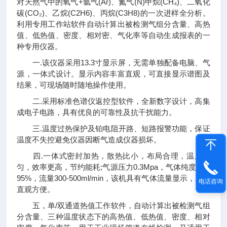
对天然气中的氧气+氩气(Ar)、氮气(N)甲烷(CH₄)、二氧化
碳(CO₂)、乙烷(C2H6)、丙烷(C3H8)的一次进样全分析。
利用专用工作站软件自动计算出被检测气组分含量、高热
值、低热值、密度、相对密、气化率等自动生成报表的一
种专用仪器。
一.该仪器采用13.3寸显示屏，无需单独配备电脑、气
源，一体式设计。显示内容丰富直观，可直接显示谱图及
结果，可现场随时随地操作使用。
二.采用标准色谱仪返控型软件，全新数字设计，高集
成电子电路，具有优良的可靠性及抗干扰能力。
三.温度过热保护及铂电阻开路、短路报警功能，保证
温度不失控避免仪器因断气造成仪器损坏。
四.一体式密封加热，散热比小，布局合理，温度均
匀，效率更高，节约能耗;气源压力0.3Mpa，气体纯度99.9
95%，流量300-500ml/min，该机具有气体流量显示，观测
电话咨询
直观方便。
五，单/双通道热值工作软件，自动计算出被检测气组
分含量、三种温度状态下的高热值、低热值、密度、相对