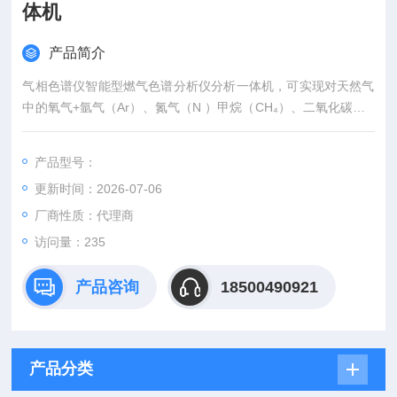
体机
产品简介
气相色谱仪智能型燃气色谱分析仪分析一体机，可实现对天然气
中的氧气+氩气（Ar）、氮气（N ）甲烷（CH₄）、二氧化碳（C
O₂）、乙烷（C2H6）、丙烷（C3H8）的一次进样全分析。利用
专用工作站软件自动计算出被检测气组分含量、高热值、低热
产品型号：
值、密度、相对密、气化率等自动生成报表的一种专用仪器。
更新时间：2026-07-06
厂商性质：代理商
访问量：235
产品咨询
18500490921
产品分类