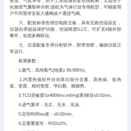
密度、气化率等，用于工业现场管道在线检测，又适用于
化验室气囊取样分析;该机为气体行业专用机型，可根据用
户不同需求安装六通阀或十通进气阀。
六、配套标准色谱仪电路主板，具有五路控温设定，
仪器自带超温保护功能，控温精度0.1℃。可扩充4路外部
事件，实现多阀联动。
七、仪器配备专用分析软件，附带加密，确保仪器正
常运行。
检测参数：
1.载气：高纯氢气(纯度≥ 99.995%)。
2.内置热值软件自动算出组分含量、高热值、低热
值、密度、相对密度、华白数、燃烧势。
3.TCD灵敏度S≥4000mv.ml/mg(苯)噪音≤0.02mv。
4.进气要求：无尘、无水、无油。
5.定性时间wu差：≤0.02min。
6.定量重复性：RSD≤2%。