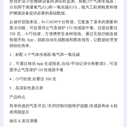
壁挂炉及小型燃烧设备的调试和监测。标配2个气体传感器，
分别用于测量氧气(O₂)和一氧化碳(CO)，能为工程师检查和维
护燃烧设备提供必要的基础数据。
从操作层面来说，Si-CA030十分简便。它配备了基本的测量和
显示功能，可设置停止气泵保护 CO 传感器中毒。仪器自重仅
350 克，小巧轻便，方便携带至各种现场。通过无线功能连接
智能手机 App，就能自动生成数据和图表报告，让数据处理变
得轻松简单。
，标配
个气体传感器
氧气和一氧化碳
1
2
:
，可通过移动
生成报表
自动
手动记录分析数据
，可设
2
App
,
/
3
置停止气泵保护
传感器中毒
CO
，小巧轻便
自重仅
克
4
,
350
，高清彩色显示屏
5
产品特点
简单快速的气泵开启
关闭控制功能维护提醒
传感器寿命
校
/
,
&
准周期提示
抽压
差压测量
&