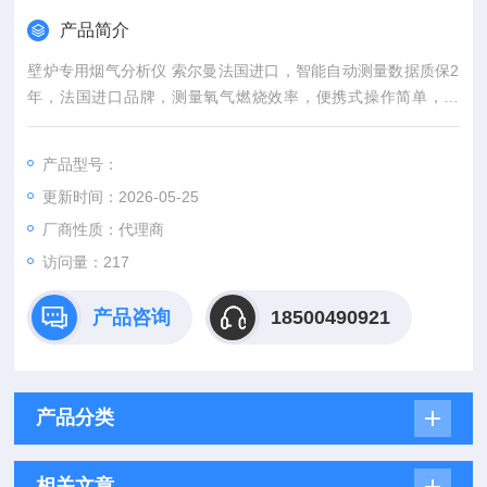
产品简介
壁炉专用烟气分析仪 索尔曼法国进口，智能自动测量数据质保2
年，法国进口品牌，测量氧气燃烧效率，便携式操作简单，参
数：氧气、一氧化碳、二氧化碳，Si-CA 030一氧化碳烟气分析
仪为工程师检查和维护燃烧设备提供必要的基础数据, 通过无线
产品型号：
功能连接智能手机 App, 可自动生成数据和图表报告。可用于冷
更新时间：2026-05-25
凝壁挂炉及小型燃烧设备的调试和检测。
厂商性质：代理商
访问量：217
产品咨询
18500490921
产品分类
相关文章