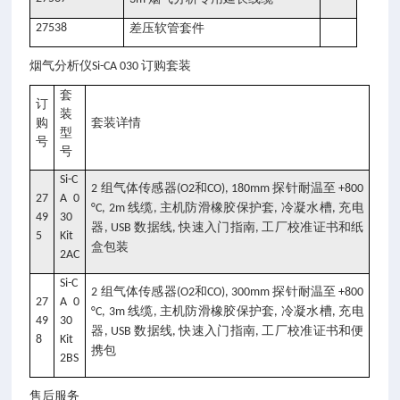
27538
差压软管套件
订购套装
烟气分析仪Si-CA 030
套
订
装
购
套装详情
型
号
号
Si-C
组气体传感器
和
探针耐温至
2
(O2
CO), 180mm
+800
27
A 0
线缆
主机防滑橡胶保护套
冷凝水槽
充电
°C, 2m
,
,
,
49
30
器
数据线
快速入门指南
工厂校准证书和纸
, USB
,
,
5
Kit
盒包装
2AC
Si-C
组气体传感器
和
探针耐温至
2
(O2
CO), 300mm
+800
27
A 0
线缆
主机防滑橡胶保护套
冷凝水槽
充电
°C, 3m
,
,
,
49
30
器
数据线
快速入门指南
工厂校准证书和便
, USB
,
,
8
Kit
携包
2BS
售后服务