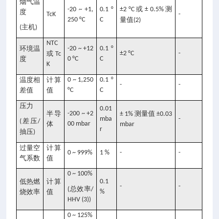
烟气温
或
测
-20 ~ +1,
0.1 °
±2 °C
± 0.5%
度
TcK
-
250 °C
C
量值
(2)
主机
(
)
NTC
环境温
-20 ~ +12
0.1 °
或
±2 °C
-
Tc
度
0 °C
C
K
温度相
计算
0 ~ 1,250
0.1 °
-
-
差值
值
°C
C
压力
0.01
半导
-200 ~ +2
测量值
± 1%
±0.03
mba
-
差压
(
/
体
00 mbar
mbar
r
抽压
)
过量空
计算
0 ~ 999%
1 %
-
-
气系数
值
0 ~ 100%
低热燃
计算
0.1
-
-
总效率
(
/
烧效率
值
%
HHV (3))
0 ~ 125%