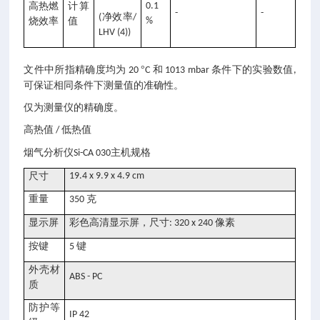
高热燃
计算
0.1
-
-
净效率
(
/
烧效率
值
%
LHV (4))
文件中所指精确度均为
°
和
条件下的实验数值
20
C
1013 mbar
,
可保证相同条件下测量值的准确性。
仅为测量仪的精确度。
高热值
低热值
/
主机规格
烟气分析仪Si-CA 030
尺寸
19.4 x 9.9 x 4.9 cm
重量
克
350
显示屏
彩色高清显示屏，尺寸
像素
: 320 x 240
按键
键
5
外壳材
ABS - PC
质
防护等
IP 42