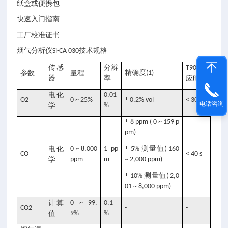
纸盒或便携包
快速入门指南
工厂校准证书
技术规格
烟气分析仪Si-CA 030
传感
分辨
响
T90
精确度
参数
量程
(1)
器
率
应时间
电化
0.01
O2
0 ~ 25%
± 0.2% vol
< 30 s
电话咨询
学
%
± 8 ppm ( 0 ~ 159 p
pm)
测量值
电化
0 ~ 8,000
1 pp
± 5%
( 160
CO
< 40 s
学
ppm
m
~ 2,000 ppm)
测量值
± 10%
( 2,0
01 ~ 8,000 ppm)
计算
0 ~ 99.
0.1
CO2
-
-
值
9%
%