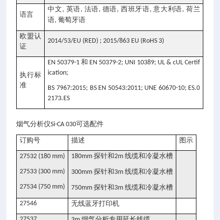
中文
英语
法语
德语
西班牙语
意大利语
荷兰
,
,
,
,
,
,
语言
语
葡萄牙语
,
欧盟认
2014/53/EU (RED) ; 2015/863 EU (RoHS 3)
证
和
EN 50379-1
EN 50379-2; UNI 10389; UL & cUL Certif
ication;
执行标
准
BS 7967:2015; BS EN 50543:2011; UNE 60670-10; ES.0
2173.ES
可选配件
烟气分析仪Si-CA 030
订购号
描述
图示
探针和
线缆和冷凝水槽
27532 (180 mm)
180mm
2m
27533 (300 mm)
探针和
线缆和冷凝水槽
300mm
3m
27534 (750 mm)
探针和
线缆和冷凝水槽
750mm
3m
27546
无线蓝牙打印机
27537
烟气分析专用延长线缆
3m