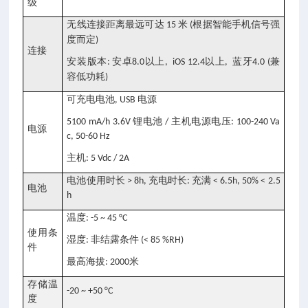
级
无线连接距离最远可达
米
根据智能手机信号强
15
(
度而定
)
连接
安装版本
安卓
以上
以上
蓝牙
兼
:
8.0
, iOS 12.4
,
4.0 (
容低功耗
)
可充电电池
电源
, USB
锂电池
主机电源电压
5100 mA/h 3.6V
/
: 100-240 Va
电源
c, 50-60 Hz
主机
: 5 Vdc / 2A
电池使用时长
充电时长
充满
> 8h,
:
< 6.5h, 50% < 2.5
电池
h
温度
: -5 ~ 45 °C
使用条
湿度
非结露条件
:
(< 85 %RH)
件
最高海拔
米
: 2000
存储温
-20 ~ +50 °C
度