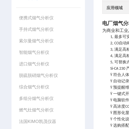
应用领域
便携式烟气分析仪
电厂烟气分
手持式烟气分析仪
为商业和工业
最多可
1,
索尔曼烟气分析仪
自动
2, CO
满足高
3,
智能烟气分析仪
满足高
4,
可替换
5,
进口烟气分析仪
Si-CA 230
符合人
脱硫脱硝烟气分析仪
Ÿ
自动记
Ÿ
综合烟气分析仪
预提醒
Ÿ
一键式
Ÿ
多组分烟气分析仪
电脑软
Ÿ
高浓度
Ÿ
C
燃气灶烟气分析仪
图形化
Ÿ
个性化
Ÿ
法国KIMO凯茂仪器
选购搭
Ÿ