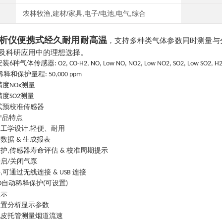
农林牧渔,建材/家具,电子/电池,电气,综合
析仪便携式经久耐用耐高温
，
支持多种类气体参数同时测量与
及科研应用中的理想选择。
安装
种气体传感器
6
: O2, CO-H2, NO, Low NO, NO2, Low NO2, SO2, Low SO2, H
稀释和保护量程
: 50,000 ppm
精度
测量
NOx
精度
测量
SO2
式预校准传感器
产品特点
体工学设计
轻便、耐用
,
录数据
生成报表
&
维护
传感器寿命评估
校准周期提示
,
&
开启
关闭气泵
/
件
可通过无线连接
连接
,
& USB
自动稀释保护
可设置
O
(
)
显示
设置分析显示参数
配皮托管测量烟道流速