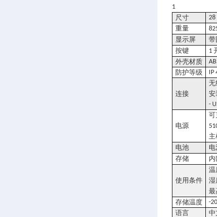
1
尺寸
28
重量
82
显示屏
带
按键
1
外壳材质
AB
防护等级
IP
无
连接
安
- 
可
电源
51
主
电池
电
存储
内
温
使用条件
湿
最
存储温度
-2
语言
中