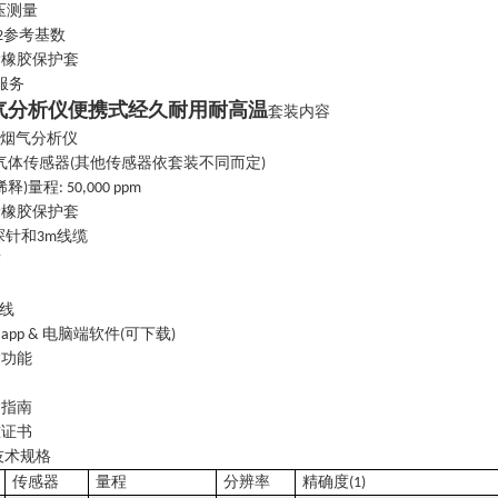
压测量
参考基数
2
滑橡胶保护套
服务
气分析仪便携式经久耐用耐高温
套装内容
烟气分析仪
0
气体传感器
其他传感器依套装不同而定
(
)
稀释
量程
)
: 50,000 ppm
滑橡胶保护套
探针和
线缆
3m
槽
线
用
电脑端软件
可下载
app &
(
)
输功能
门指南
准证书
技术规格
传感器
量程
分辨率
精确度
(1)