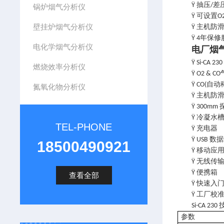
抽压
差
Ÿ
/
锅炉烟气分析仪
可设置
Ÿ
O
壁挂炉烟气分析仪
主机防
Ÿ
年保修
Ÿ 4
电化学烟气分析仪
电厂烟
Ÿ Si-CA 23
燃烧效率分析仪
Ÿ O2 & CO
自动
Ÿ CO(
氮氧化物分析仪
主机防
Ÿ
Ÿ 300mm
冷凝水
Ÿ
TEL-PHONE
充电器
Ÿ
数据
Ÿ USB
18500490921
移动应
Ÿ
无线传
Ÿ
便携箱
Ÿ
查看全部
快速入
Ÿ
工厂校
Ÿ
Si-CA 230
参数