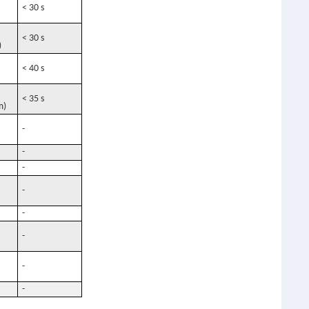
< 30 s
< 30 s
)
< 40 s
< 35 s
m)
-
-
-
-
-
-
-
-