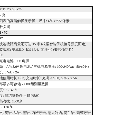
 x 11.2 x 5.5 cm
克
5
图表的高清触摸显示屏，尺寸
像素
: 480 x 272
开
关键
/
S - PC
 42
线连接距离最远可达
米
根据智能手机信号强度而定
15
(
)
装版本
安卓
蓝牙
兼容低功耗
:
8.0, iOS 12.4,
4.0 (
)
USB
充电电池
电源
, USB
锂电池
主机电源电压
00 mA/h 3.6V
/
: 100-240 Vac, 50-60 Hz
机
: 5 Vdc / 2A
池使用时长
充电时长
充满
> 8h,
:
< 6.5h, 50% < 2.5h
部最多可存储
组测量数据
2,000
度
: -5 ~ 45 °C
度
非结露条件
:
(< 85 %RH)
高海拔
米
: 2000
0 ~ +50 °C
文
英语
法语
德语
西班牙语
意大利语
荷兰语
葡萄牙语
,
,
,
,
,
,
,