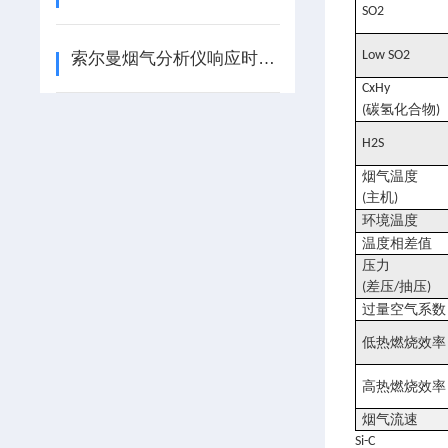
SO2
Low SO2
索尔曼烟气分析仪响应时间一般是多久
CxHy
碳氢化合物
(
)
H2S
烟气温度
主机
(
)
环境温度
温度相差值
压力
差压
抽压
(
/
)
过量空气系数
低热燃烧效率
高热燃烧效率
烟气流速
Si-C