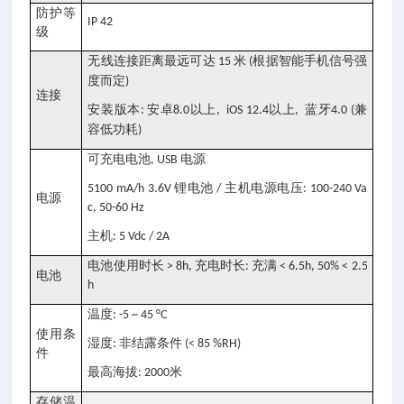
防护等
IP 42
级
无线连接距离最远可达
米
根据智能手机信号强
15
(
度而定
)
连接
安装版本
安卓
以上
以上
蓝牙
兼
:
8.0
, iOS 12.4
,
4.0 (
容低功耗
)
可充电电池
电源
, USB
锂电池
主机电源电压
5100 mA/h 3.6V
/
: 100-240 Va
电源
c, 50-60 Hz
主机
: 5 Vdc / 2A
电池使用时长
充电时长
充满
> 8h,
:
< 6.5h, 50% < 2.5
电池
h
温度
: -5 ~ 45 °C
使用条
湿度
非结露条件
:
(< 85 %RH)
件
最高海拔
米
: 2000
存储温