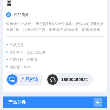
器
产品简介
含氧烟气分析仪 二组分搭配O2/CO传感器，智能自动测量数据
质保2年，法国进口品牌，测量氧气燃烧效率，便携式操作简
单，参数：氧气、一氧化碳、二氧化碳，Si-CA 030一氧化碳烟
气分析仪为工程师检查和维护燃烧设备提供必要的基础数据, 通
产品型号：
过无线功能连接智能手机 App, 可自动生成数据和图表报告。可
更新时间：2025-12-18
用于冷凝壁挂炉及小型燃烧设备的调试和检测。
厂商性质：代理商
访问量：1609
产品咨询
18500490921
产品分类