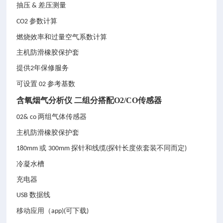
抽压
差压测量
&
参数计算
CO2
燃烧效率和过量空气系数计算
主机防滑橡胶保护套
提供
年保修服务
2
可设置
参考基数
02
含氧烟气分析仪 二组分搭配O2/CO传感器
两组气体传感器
02& co
主机防滑橡胶保护套
或
探针和线缆
探针长度依套装不同而定
180mm
300mm
(
)
冷凝水槽
充电器
数据线
USB
移动应用（
可下载
app)(
)