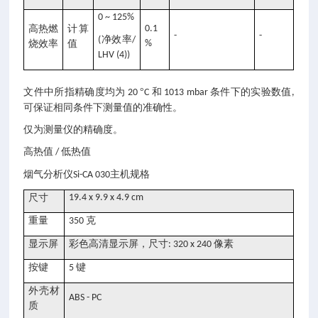
0 ~ 125%
高热燃
计算
0.1
-
-
净效率
(
/
烧效率
值
%
LHV (4))
文件中所指精确度均为
°
和
条件下的实验数值
20
C
1013 mbar
,
可保证相同条件下测量值的准确性。
仅为测量仪的精确度。
高热值
低热值
/
主机规格
烟气分析仪Si-CA 030
尺寸
19.4 x 9.9 x 4.9 cm
重量
克
350
显示屏
彩色高清显示屏，尺寸
像素
: 320 x 240
按键
键
5
外壳材
ABS - PC
质