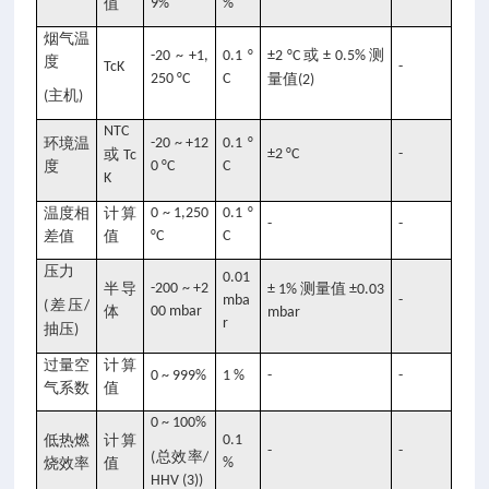
值
9%
%
烟气温
或
测
-20 ~ +1,
0.1 °
±2 °C
± 0.5%
度
TcK
-
250 °C
C
量值
(2)
主机
(
)
NTC
环境温
-20 ~ +12
0.1 °
或
±2 °C
-
Tc
度
0 °C
C
K
温度相
计算
0 ~ 1,250
0.1 °
-
-
差值
值
°C
C
压力
0.01
半导
-200 ~ +2
测量值
± 1%
±0.03
mba
-
差压
(
/
体
00 mbar
mbar
r
抽压
)
过量空
计算
0 ~ 999%
1 %
-
-
气系数
值
0 ~ 100%
低热燃
计算
0.1
-
-
总效率
(
/
烧效率
值
%
HHV (3))