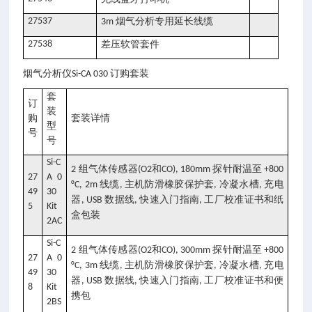
27537
烟气分析专用延长线缆
3m
27538
差压软管套件
订购套装
烟气分析仪Si-CA 030
套
订
装
购
套装详情
型
号
号
Si-C
组气体传感器
和
探针耐温至
2
(O2
CO), 180mm
+800
27
A 0
线缆
主机防滑橡胶保护套
冷凝水槽
充电
°C, 2m
,
,
,
49
30
器
数据线
快速入门指南
工厂校准证书和纸
, USB
,
,
5
Kit
盒包装
2AC
Si-C
组气体传感器
和
探针耐温至
2
(O2
CO), 300mm
+800
27
A 0
线缆
主机防滑橡胶保护套
冷凝水槽
充电
°C, 3m
,
,
,
49
30
器
数据线
快速入门指南
工厂校准证书和便
, USB
,
,
8
Kit
携包
2BS