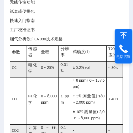
无线传输功能
纸盒或便携包
快速入门指南
工厂校准证书
技术规格
烟气分析仪Si-CA 030
传感
分辨
响
T90
精确度
参数
量程
(1)
器
率
应时间
电话咨询
电化
0.01
O2
0 ~ 25%
± 0.2% vol
< 30 s
学
%
± 8 ppm ( 0 ~ 159 p
pm)
测量值
电化
0 ~ 8,000
1 pp
± 5%
( 160
CO
< 40 s
学
ppm
m
~ 2,000 ppm)
测量值
± 10%
( 2,0
01 ~ 8,000 ppm)
计算
0 ~ 99.
0.1
CO2
-
-