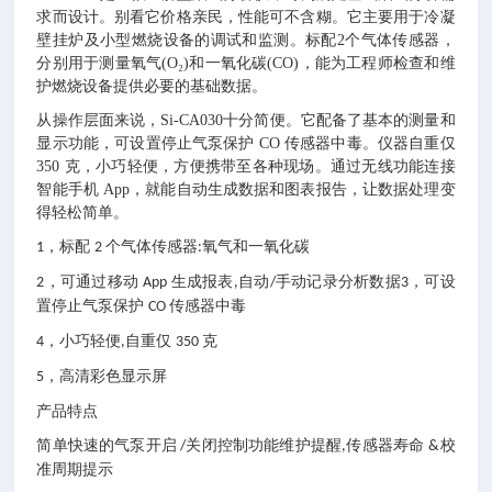
求而设计。别看它价格亲民，性能可不含糊。它主要用于冷凝
壁挂炉及小型燃烧设备的调试和监测。标配2个气体传感器，
分别用于测量氧气(O₂)和一氧化碳(CO)，能为工程师检查和维
护燃烧设备提供必要的基础数据。
从操作层面来说，Si-CA030十分简便。它配备了基本的测量和
显示功能，可设置停止气泵保护 CO 传感器中毒。仪器自重仅
350 克，小巧轻便，方便携带至各种现场。通过无线功能连接
智能手机 App，就能自动生成数据和图表报告，让数据处理变
得轻松简单。
，标配
个气体传感器
氧气和一氧化碳
1
2
:
，可通过移动
生成报表
自动
手动记录分析数据
，可设
2
App
,
/
3
置停止气泵保护
传感器中毒
CO
，小巧轻便
自重仅
克
4
,
350
，高清彩色显示屏
5
产品特点
简单快速的气泵开启
关闭控制功能维护提醒
传感器寿命
校
/
,
&
准周期提示