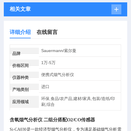
相关文章
详细介绍
在线留言
Sauermann/索尔曼
品牌
1万-5万
价格区间
便携式烟气分析仪
仪器种类
进口
产地类别
环保,食品/农产品,建材/家具,包装/造纸/印
应用领域
刷,综合
含氧烟气分析仪 二组分搭配O2/CO传感器
Si-CA030是一款经济型烟气分析仪，专为满足基础烟气分析需