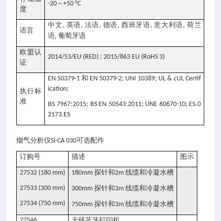
-20 ~ +50 °C
度
中文
英语
法语
德语
西班牙语
意大利语
荷兰
,
,
,
,
,
,
语言
语
葡萄牙语
,
欧盟认
2014/53/EU (RED) ; 2015/863 EU (RoHS 3)
证
和
EN 50379-1
EN 50379-2; UNI 10389; UL & cUL Certif
ication;
执行标
准
BS 7967:2015; BS EN 50543:2011; UNE 60670-10; ES.0
2173.ES
可选配件
烟气分析仪Si-CA 030
订购号
描述
图示
探针和
线缆和冷凝水槽
27532 (180 mm)
180mm
2m
27533 (300 mm)
探针和
线缆和冷凝水槽
300mm
3m
27534 (750 mm)
探针和
线缆和冷凝水槽
750mm
3m
27546
无线蓝牙打印机